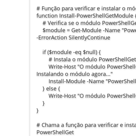
# Função para verificar e instalar o m
function Install-PowerShellGetModule 
# Verifica se o módulo PowerShellGet
$module = Get-Module -Name "PowerSh
-ErrorAction SilentlyContinue
if ($module -eq $null) {
# Instala o módulo PowerShellGet
Write-Host "O módulo PowerShellGet
Instalando o módulo agora..."
Install-Module -Name "PowerShellG
} else {
Write-Host "O módulo PowerShellGet
}
}
# Chama a função para verificar e inst
PowerShellGet