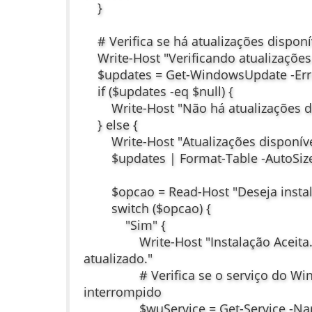
}
# Verifica se há atualizações disponí
Write-Host "Verificando atualizações 
$updates = Get-WindowsUpdate -Erro
if ($updates -eq $null) {
Write-Host "Não há atualizações di
} else {
Write-Host "Atualizações disponíve
$updates | Format-Table -AutoSiz
$opcao = Read-Host "Deseja instalar
switch ($opcao) {
"Sim" {
Write-Host "Instalação Aceita. O 
atualizado."
# Verifica se o serviço do Wind
interrompido
$wuService = Get-Service -Nam