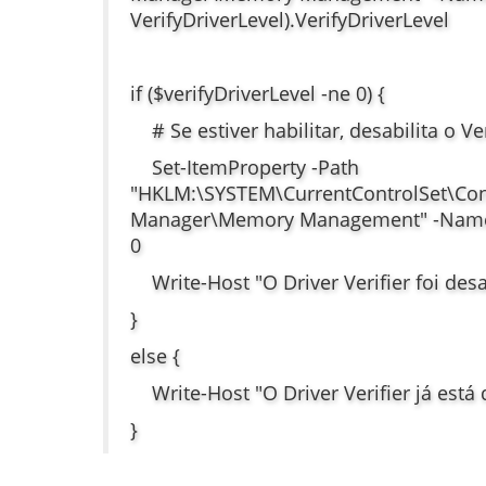
VerifyDriverLevel).VerifyDriverLevel
if ($verifyDriverLevel -ne 0) {
# Se estiver habilitar, desabilita o Ve
Set-ItemProperty -Path
"HKLM:\SYSTEM\CurrentControlSet\Con
Manager\Memory Management" -Name V
0
Write-Host "O Driver Verifier foi desa
}
else {
Write-Host "O Driver Verifier já está 
}