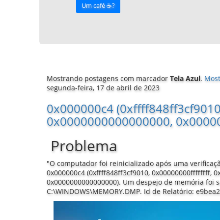
Um café ☕️?
Mostrando postagens com marcador
Tela Azul
.
Most
segunda-feira, 17 de abril de 2023
0x000000c4 (0xffff848ff3cf9010,
0x0000000000000000, 0x0000
Problema
"O computador foi reinicializado após uma verificação
0x000000c4 (0xffff848ff3cf9010, 0x00000000ffffffff,
0x0000000000000000). Um despejo de memória foi s
C:\WINDOWS\MEMORY.DMP. Id de Relatório: e9bea2a