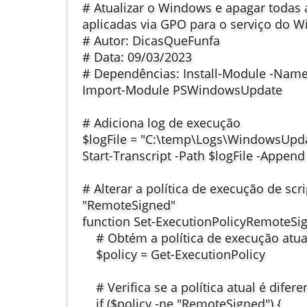
# Atualizar o Windows e apagar todas 
aplicadas via GPO para o serviço do 
# Autor: DicasQueFunfa
# Data: 09/03/2023
# Dependências: Install-Module -Na
Import-Module PSWindowsUpdate
# Adiciona log de execução
$logFile = "C:\temp\Logs\WindowsUpd
Start-Transcript -Path $logFile -Append
# Alterar a política de execução de scr
"RemoteSigned"
function Set-ExecutionPolicyRemoteSi
# Obtém a política de execução atua
$policy = Get-ExecutionPolicy
# Verifica se a política atual é difer
if ($policy -ne "RemoteSigned") {