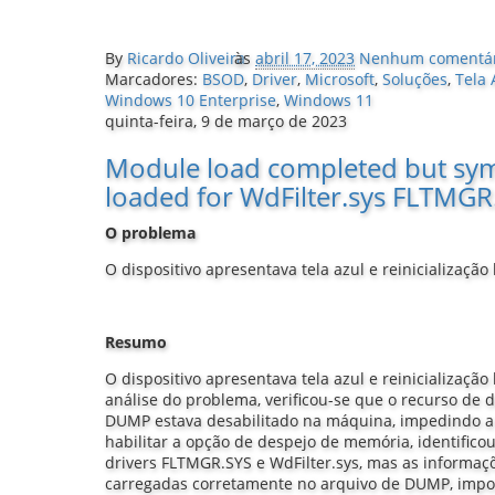
By
Ricardo Oliveira
às
abril 17, 2023
Nenhum comentár
Marcadores:
BSOD
,
Driver
,
Microsoft
,
Soluções
,
Tela 
Windows 10 Enterprise
,
Windows 11
quinta-feira, 9 de março de 2023
Module load completed but sym
loaded for WdFilter.sys FLTMGR
O problema
O dispositivo apresentava tela azul e reinicialização
Resumo
O dispositivo apresentava tela azul e reinicializaçã
análise do problema, verificou-se que o recurso de
DUMP estava desabilitado na máquina, impedindo a 
habilitar a opção de despejo de memória, identific
drivers FLTMGR.SYS e WdFilter.sys, mas as informaç
carregadas corretamente no arquivo de DUMP, impos