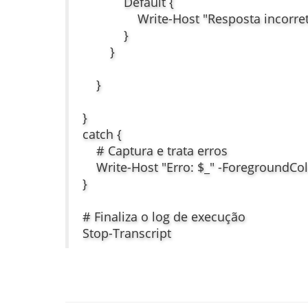
Default {
Write-Host "Resposta incorreta
}
}
}
}
catch {
# Captura e trata erros
Write-Host "Erro: $_" -ForegroundCo
}
# Finaliza o log de execução
Stop-Transcript