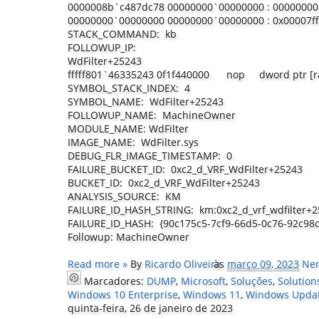
0000008b`c487dc78 00000000`00000000 : 0000000
00000000`00000000 00000000`00000000 : 0x00007f
STACK_COMMAND: kb
FOLLOWUP_IP:
WdFilter+25243
fffff801`46335243 0f1f440000 nop dword ptr [r
SYMBOL_STACK_INDEX: 4
SYMBOL_NAME: WdFilter+25243
FOLLOWUP_NAME: MachineOwner
MODULE_NAME: WdFilter
IMAGE_NAME: WdFilter.sys
DEBUG_FLR_IMAGE_TIMESTAMP: 0
FAILURE_BUCKET_ID: 0xc2_d_VRF_WdFilter+25243
BUCKET_ID: 0xc2_d_VRF_WdFilter+25243
ANALYSIS_SOURCE: KM
FAILURE_ID_HASH_STRING: km:0xc2_d_vrf_wdfilter+
FAILURE_ID_HASH: {90c175c5-7cf9-66d5-0c76-92c98
Followup: MachineOwner
Read more »
By
Ricardo Oliveira
às
março 09, 2023
Ne
Marcadores:
DUMP
,
Microsoft
,
Soluções
,
Solution
Windows 10 Enterprise
,
Windows 11
,
Windows Upda
quinta-feira, 26 de janeiro de 2023