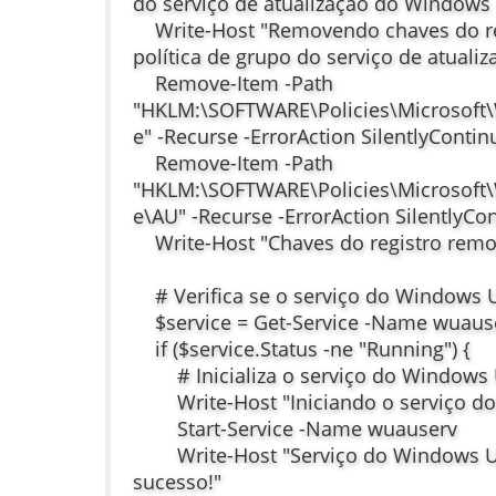
do serviço de atualização do Windows
Write-Host "Removendo chaves do reg
política de grupo do serviço de atuali
Remove-Item -Path
"HKLM:\SOFTWARE\Policies\Microsof
e" -Recurse -ErrorAction SilentlyContin
Remove-Item -Path
"HKLM:\SOFTWARE\Policies\Microsof
e\AU" -Recurse -ErrorAction SilentlyCo
Write-Host "Chaves do registro remo
# Verifica se o serviço do Windows 
$service = Get-Service -Name wuaus
if ($service.Status -ne "Running") {
# Inicializa o serviço do Windows
Write-Host "Iniciando o serviço do
Start-Service -Name wuauserv
Write-Host "Serviço do Windows Up
sucesso!"