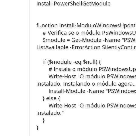
Install-PowerShellGetModule
function Install-ModuloWindowsUpdat
# Verifica se o módulo PSWindowsUp
$module = Get-Module -Name "PSWi
ListAvailable -ErrorAction SilentlyCont
if ($module -eq $null) {
# Instala o módulo PSWindowsUp
Write-Host "O módulo PSWindowsU
instalado. Instalando o módulo agora..
Install-Module -Name "PSWindowsU
} else {
Write-Host "O módulo PSWindowsU
instalado."
}
}