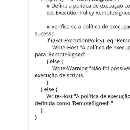
# Define a política de execução c
Set-ExecutionPolicy RemoteSigned
# Verifica se a política de execução
sucesso
if ((Get-ExecutionPolicy) -eq "Remot
Write-Host "A política de execução 
para 'RemoteSigned'."
} else {
Write-Warning "Não foi possível al
execução de scripts."
}
} else {
Write-Host "A política de execução d
definida como 'RemoteSigned'."
}
}