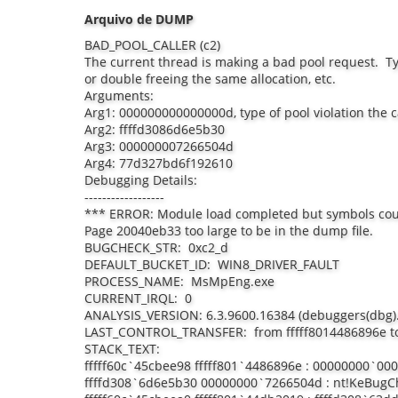
Arquivo de DUMP
BAD_POOL_CALLER (c2)
The current thread is making a bad pool request. Typi
or double freeing the same allocation, etc.
Arguments:
Arg1: 000000000000000d, type of pool violation the cal
Arg2: ffffd3086d6e5b30
Arg3: 000000007266504d
Arg4: 77d327bd6f192610
Debugging Details:
------------------
*** ERROR: Module load completed but symbols coul
Page 20040eb33 too large to be in the dump file.
BUGCHECK_STR: 0xc2_d
DEFAULT_BUCKET_ID: WIN8_DRIVER_FAULT
PROCESS_NAME: MsMpEng.exe
CURRENT_IRQL: 0
ANALYSIS_VERSION: 6.3.9600.16384 (debuggers(dbg)
LAST_CONTROL_TRANSFER: from fffff8014486896e to
STACK_TEXT:
fffff60c`45cbee98 fffff801`4486896e : 00000000`0
ffffd308`6d6e5b30 00000000`7266504d : nt!KeBugC