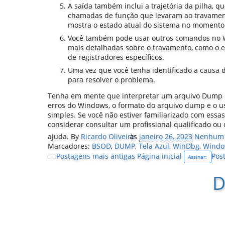
A saída também inclui a trajetória da pilha, 
chamadas de função que levaram ao travament
mostra o estado atual do sistema no momento
Você também pode usar outros comandos no W
mais detalhadas sobre o travamento, como o 
de registradores específicos.
Uma vez que você tenha identificado a causa
para resolver o problema.
Tenha em mente que interpretar um arquivo Dump 
erros do Windows, o formato do arquivo dump e o u
simples. Se você não estiver familiarizado com essa
considerar consultar um profissional qualificado ou 
ajuda.
By
Ricardo Oliveira
às
janeiro 26, 2023
Nenhum 
Marcadores:
BSOD
,
DUMP
,
Tela Azul
,
WinDbg
,
Windo
Postagens mais antigas
Página inicial
Pos
Assinar:
D