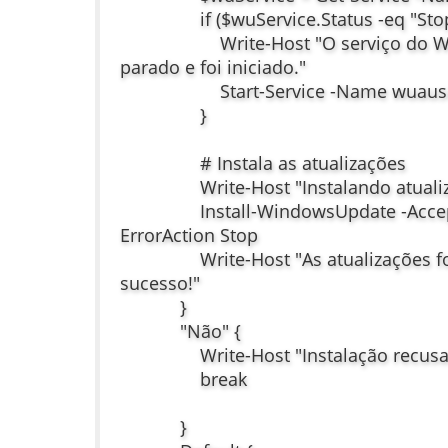
if ($wuService.Status -eq "Stop
Write-Host "O serviço do Wind
parado e foi iniciado."
Start-Service -Name wuause
}
# Instala as atualizações
Write-Host "Instalando atualiza
Install-WindowsUpdate -AcceptAl
ErrorAction Stop
Write-Host "As atualizações for
sucesso!"
}
"Não" {
Write-Host "Instalação recusa
break
}