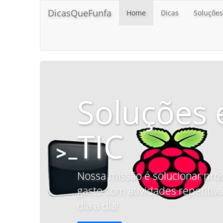
DicasQueFunfa
Home
Dicas
Soluções
Soluções 
TIC
Nossa missão é solucionar pro
gasto com atividades repetitiva
dia a dia!