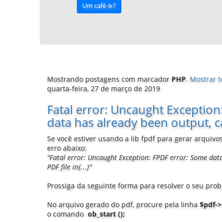
Um café ☕️?
Mostrando postagens com marcador
PHP
.
Mostrar t
quarta-feira, 27 de março de 2019
Fatal error: Uncaught Exception
data has already been output, ca
Se você estiver usando a lib fpdf para gerar arqui
erro abaixo:
"Fatal error: Uncaught Exception: FPDF error: Some data
PDF file in{...}"
Prossiga da seguinte forma para resolver o seu pro
No arquivo gerado do pdf, procure pela linha
$pdf->
o comando
ob_start ();