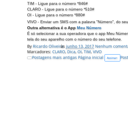
TIM - Ligue para o número *846#
CLARO - Ligue para o número *510#
OI - Ligue para o número *880#
VIVO - Enviar um SMS com a palavra "Número", do se
Outra alternativa é o App
Meu Número
É só selecionar a sua operadora que o app Meu Núm
tela do seu aparelho com o número do seu telefone.
By
Ricardo Oliveira
às
junho 13, 2017
Nenhum comentá
Marcadores:
CLARO
,
Dica
,
OI
,
TIM
,
VIVO
Postagens mais antigas
Página inicial
Pos
Assinar: