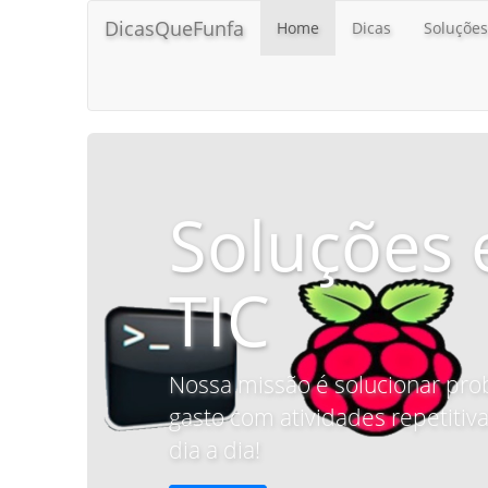
DicasQueFunfa
Home
Dicas
Soluções
Soluções 
TIC
Nossa missão é solucionar pro
gasto com atividades repetitiva
dia a dia!