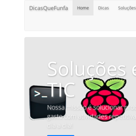
DicasQueFunfa
Home
Dicas
Soluções
Soluções 
TIC
Nossa missão é solucionar pro
gasto com atividades repetitiva
dia a dia!