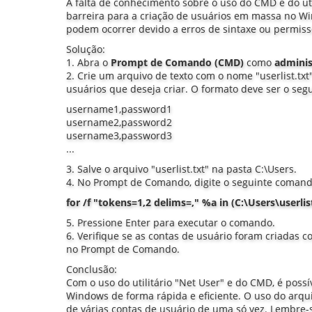
A falta de conhecimento sobre o uso do CMD e do ut
barreira para a criação de usuários em massa no Wi
podem ocorrer devido a erros de sintaxe ou permissõ
Solução:
1. Abra o
Prompt de Comando (CMD)
como
adminis
2. Crie um arquivo de texto com o nome "userlist.txt
usuários que deseja criar. O formato deve ser o segu
username1,password1
username2,password2
username3,password3
...
3. Salve o arquivo "userlist.txt" na pasta C:\Users.
4. No Prompt de Comando, digite o seguinte comand
for /f "tokens=1,2 delims=," %a in (C:\Users\userli
5. Pressione Enter para executar o comando.
6. Verifique se as contas de usuário foram criadas c
no Prompt de Comando.
Conclusão:
Com o uso do utilitário "Net User" e do CMD, é poss
Windows de forma rápida e eficiente. O uso do arquivo
de várias contas de usuário de uma só vez. Lembre-