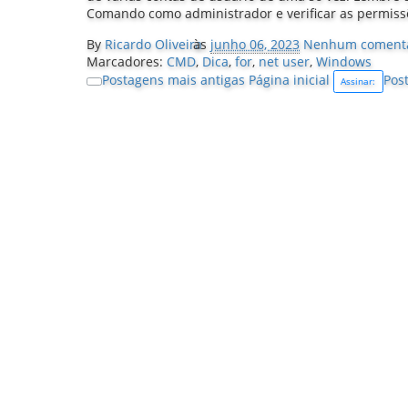
Comando como administrador e verificar as permissõ
By
Ricardo Oliveira
às
junho 06, 2023
Nenhum comentá
Marcadores:
CMD
,
Dica
,
for
,
net user
,
Windows
Postagens mais antigas
Página inicial
Pos
Assinar: