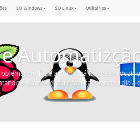
ões
SO Windows
SO Linux
Utilitários
 e Automatizção
roblemas de TIC e automatizá-las para reduzir
tando a sua eficiência e facilitando o seu dia a d