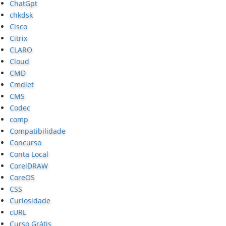
ChatGpt
chkdsk
Cisco
Citrix
CLARO
Cloud
CMD
Cmdlet
CMS
Codec
comp
Compatibilidade
Concurso
Conta Local
CorelDRAW
CoreOS
CSS
Curiosidade
cURL
Curso Grátis