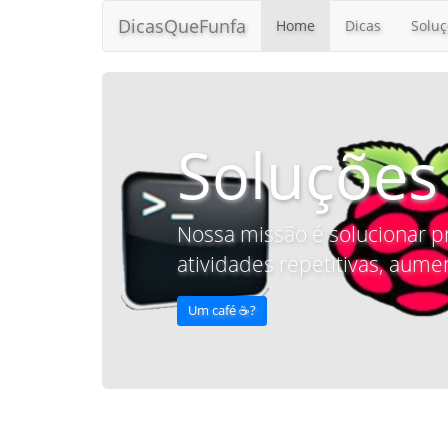
DicasQueFunfa
Home
Dicas
Soluç
Soluções
Nossa missão é solucionar p
atividades repetitivas, aumen
Um café ☕️?