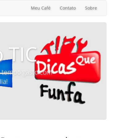
Meu Café
Contato
Sobre
 TIC
 o tempo gasto com
ia!