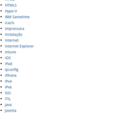
HTML5
Hype-V
IBM Sametime
icacls
Impressora
Instalação
Internet
Internet Explorer
Intune
iOS
iPad
ipconfig
iPhone
IPv4
IPv6
ISO
ITIL
Java
Joomla