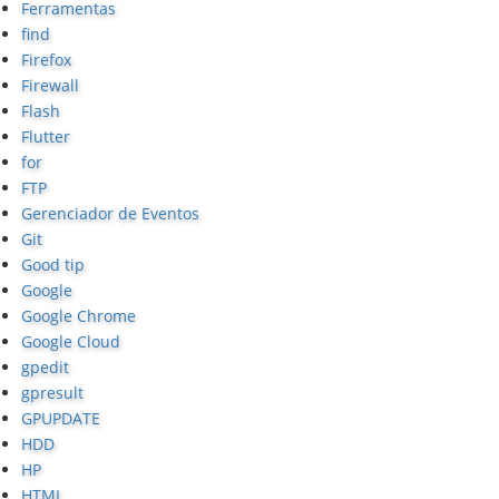
Ferramentas
find
Firefox
Firewall
Flash
Flutter
for
FTP
Gerenciador de Eventos
Git
Good tip
Google
Google Chrome
Google Cloud
gpedit
gpresult
GPUPDATE
HDD
HP
HTML