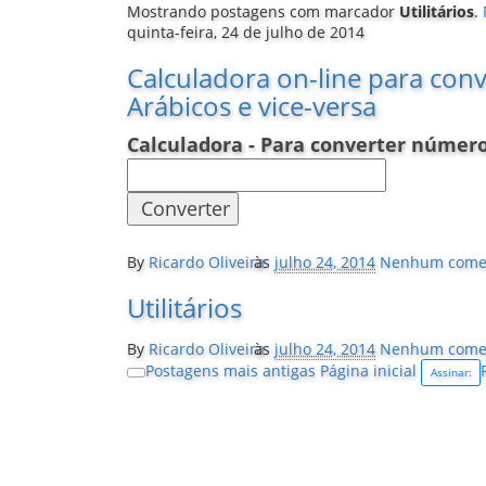
Mostrando postagens com marcador
Utilitários
.
quinta-feira, 24 de julho de 2014
Calculadora on-line para co
Arábicos e vice-versa
Calculadora - Para converter númer
By
Ricardo Oliveira
às
julho 24, 2014
Nenhum comen
Utilitários
By
Ricardo Oliveira
às
julho 24, 2014
Nenhum comen
Postagens mais antigas
Página inicial
Assinar: