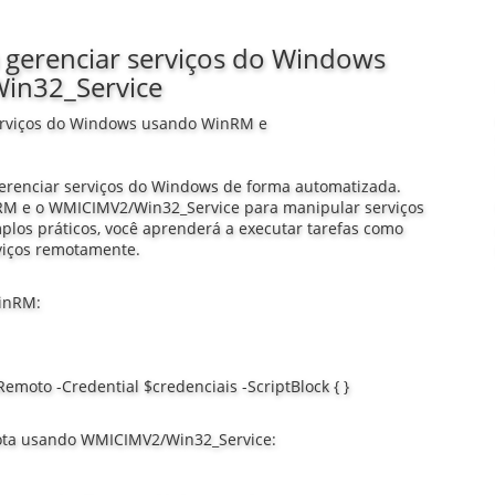
 gerenciar serviços do Windows
in32_Service
serviços do Windows usando WinRM e
erenciar serviços do Windows de forma automatizada.
inRM e o WMICIMV2/Win32_Service para manipular serviços
los práticos, você aprenderá a executar tarefas como
erviços remotamente.
inRM:
o -Credential $credenciais -ScriptBlock { }
mota usando WMICIMV2/Win32_Service: