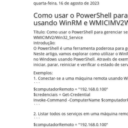
quarta-feira, 16 de agosto de 2023
Como usar o PowerShell para
usando WinRM e WMICIMV2W
Título: Como usar o PowerShell para gerenciar 
WMICIMV2/Win32_Service
Introdução:
O PowerShell é uma ferramenta poderosa para g
Neste artigo, vamos explorar como utilizar o W
no Windows usando PowerShell. Através de exemp
iniciar, parar, reiniciar e verificar o estado de s
Exemplos:
1. Conectar-se a uma máquina remota usando W
```
$computadorRemoto = "192.168.0.100"
$credenciais = Get-Credential
Invoke-Command -ComputerName $computadorRemot
```
2. Listar todos os serviços em uma máquina re
```
$computadorRemoto = "192.168.0.100"