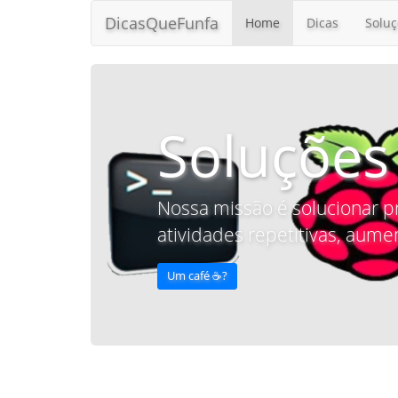
DicasQueFunfa
Home
Dicas
Soluç
Soluções
Nossa missão é solucionar p
atividades repetitivas, aumen
Um café ☕️?