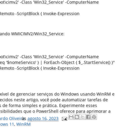
t\cimv2' -Class 'Win32_Service' -ComputerName
oto -ScriptBlock { Invoke-Expression
usando WMICIMV2/Win32_Service:
t\cimv2' -Class 'Win32_Service' -ComputerName
'$nomeServico' } | ForEach-Object { $_.StartService() }"
oto -ScriptBlock { Invoke-Expression
exível de gerenciar serviços do Windows usando WinRM e
idos neste artigo, você pode automatizar tarefas de
de forma simples e prática. Experimente esses
sibilidades que o PowerShell oferece para aprimorar a
ardo Oliveira
às
agosto 16, 2023
ows 11
,
WinRM