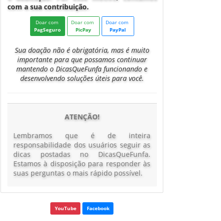
com a sua contribuição.
Doar com
Doar com
Doar com
PagSeguro
PicPay
PayPal
Sua doação não é obrigatória, mas é muito
importante para que possamos continuar
mantendo o DicasQueFunfa funcionando e
desenvolvendo soluções úteis para você.
ATENÇÃO!
Lembramos que é de inteira
responsabilidade dos usuários seguir as
dicas postadas no DicasQueFunfa.
Estamos à disposição para responder às
suas perguntas o mais rápido possível.
YouTube
Facebook