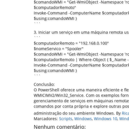
$comandoWMI = "Get-WmiObject -Namespace 'roo
$computadorRemoto"
Invoke-Command -ComputerName $computadorRem
$using:comandoWMI }
```
3. Iniciar um serviço em uma máquina remota 
```
$computadorRemoto = "192.168.0.100"
$nomeServico = "Spooler"
$comandoWMI = "Get-WmiObject -Namespace 'roo
$computadorRemoto | Where-Object { $_.Name -eq 
Invoke-Command -ComputerName $computadorRem
$using:comandoWMI }
```
Conclusão:
O PowerShell oferece uma maneira eficiente e fl
WMICIMV2/Win32_Service. Com os exemplos fornec
gerenciamento de serviços em máquinas remotas 
comandos por conta própria e explore outras pos
administração do seu ambiente Windows.
By
Ric
Marcadores:
Scripts
,
Windows
,
Windows 10
,
Wind
Nenhum comentário: