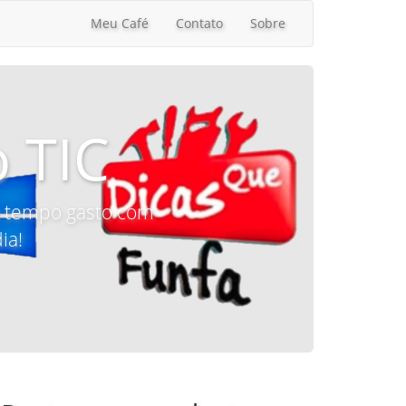
Meu Café
Contato
Sobre
 TIC
 o tempo gasto com
ia!