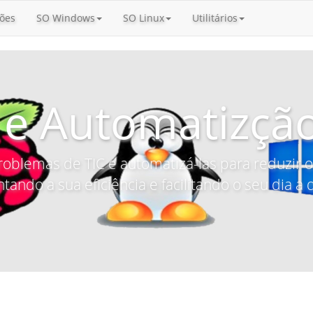
ões
SO Windows
SO Linux
Utilitários
 e Automatizção
roblemas de TIC e automatizá-las para reduzir
tando a sua eficiência e facilitando o seu dia a d