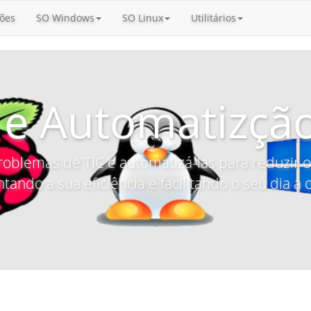
ões
SO Windows
SO Linux
Utilitários
 e Automatizção
roblemas de TIC e automatizá-las para reduzir
tando a sua eficiência e facilitando o seu dia a d