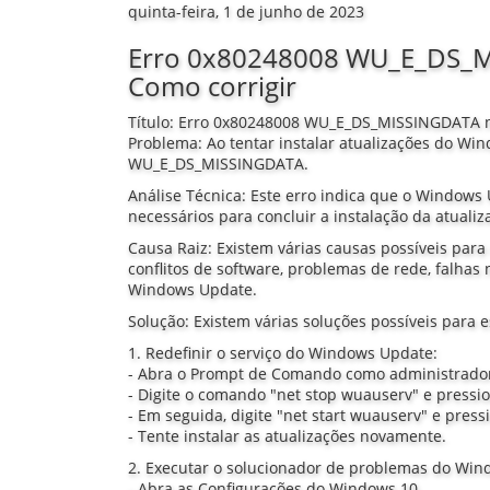
quinta-feira, 1 de junho de 2023
Erro 0x80248008 WU_E_DS_
Como corrigir
Título: Erro 0x80248008 WU_E_DS_MISSINGDATA n
Problema: Ao tentar instalar atualizações do Wi
WU_E_DS_MISSINGDATA.
Análise Técnica: Este erro indica que o Windows
necessários para concluir a instalação da atualiz
Causa Raiz: Existem várias causas possíveis pa
conflitos de software, problemas de rede, falhas
Windows Update.
Solução: Existem várias soluções possíveis para 
1. Redefinir o serviço do Windows Update:
- Abra o Prompt de Comando como administrado
- Digite o comando "net stop wuauserv" e pressio
- Em seguida, digite "net start wuauserv" e press
- Tente instalar as atualizações novamente.
2. Executar o solucionador de problemas do Win
- Abra as Configurações do Windows 10.