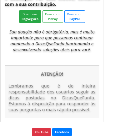
com a sua contribuição.
Doar com
Doar com
Doar com
PagSeguro
PicPay
PayPal
Sua doação não é obrigatória, mas é muito
importante para que possamos continuar
mantendo o DicasQueFunfa funcionando e
desenvolvendo soluções úteis para você.
ATENÇÃO!
Lembramos que é de inteira
responsabilidade dos usuários seguir as
dicas postadas no DicasQueFunfa.
Estamos à disposição para responder às
suas perguntas o mais rápido possível.
YouTube
Facebook