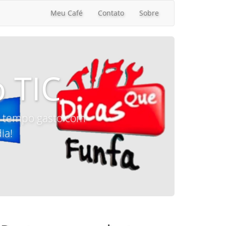
Meu Café
Contato
Sobre
 TIC
 o tempo gasto com
ia!