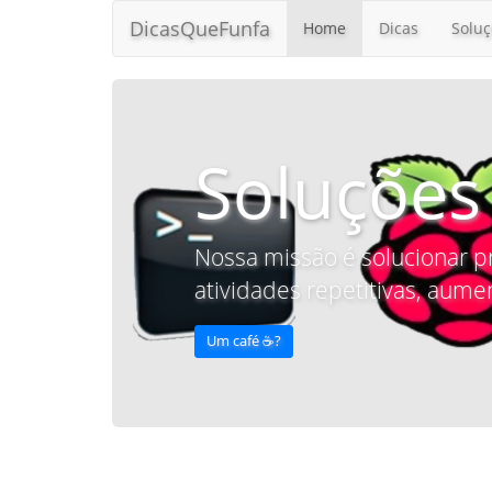
DicasQueFunfa
Home
Dicas
Soluç
Soluções
Nossa missão é solucionar p
atividades repetitivas, aumen
Um café ☕️?