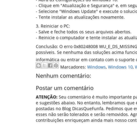
- Clique em "Atualização e Segurança" e, em seg
- Selecione "Windows Update" e execute o soluc
- Tente instalar as atualizações novamente.
3. Reiniciar o PC:
- Salve e feche todos os seus arquivos abertos.
- Reinicie o computador e tente instalar as atua
Conclusão: O erro 0x80248008 WU_E_DS_MISSINGD
possíveis. Se nenhuma das soluções acima funcio
informática ou entrar em contato com o suporte 
Marcadores:
Windows
,
Windows 10
,
Nenhum comentário:
Postar um comentário
ATENÇÃO:
Seu comentário é muito importante pa
e sugestões abaixo. No entanto, lembramos que é
postadas no Blog DicasQueFunfa. Pedimos que evit
esses não serão tolerados e serão removidos. A
contribuições enriqueçam ainda mais nosso con