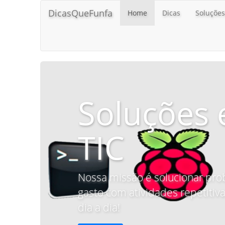
DicasQueFunfa
Home
Dicas
Soluções
Soluções 
TIC
Nossa missão é solucionar pro
gasto com atividades repetitiva
dia a dia!