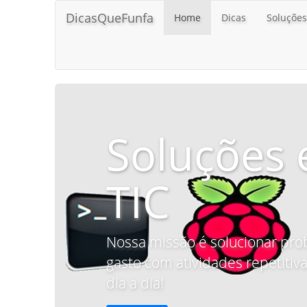
DicasQueFunfa
Home
Dicas
Soluções
Soluções 
TIC
Nossa missão é solucionar pro
gasto com atividades repetitiva
dia a dia!