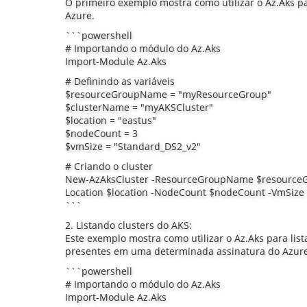
O primeiro exemplo mostra como utilizar o Az.Aks pa
Azure.
```powershell
# Importando o módulo do Az.Aks
Import-Module Az.Aks
# Definindo as variáveis
$resourceGroupName = "myResourceGroup"
$clusterName = "myAKSCluster"
$location = "eastus"
$nodeCount = 3
$vmSize = "Standard_DS2_v2"
# Criando o cluster
New-AzAksCluster -ResourceGroupName $resource
Location $location -NodeCount $nodeCount -VmSize
```
2. Listando clusters do AKS:
Este exemplo mostra como utilizar o Az.Aks para list
presentes em uma determinada assinatura do Azure
```powershell
# Importando o módulo do Az.Aks
Import-Module Az.Aks