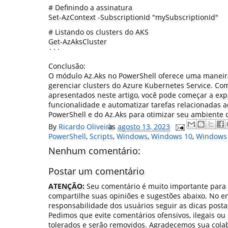
# Definindo a assinatura
Set-AzContext -SubscriptionId "mySubscriptionId"
# Listando os clusters do AKS
Get-AzAksCluster
```
Conclusão:
O módulo Az.Aks no PowerShell oferece uma maneira e
gerenciar clusters do Azure Kubernetes Service. Co
apresentados neste artigo, você pode começar a exp
funcionalidade e automatizar tarefas relacionadas a
PowerShell e do Az.Aks para otimizar seu ambiente
By
Ricardo Oliveira
às
agosto 13, 2023
PowerShell
,
Scripts
,
Windows
,
Windows 10
,
Windows
Nenhum comentário:
Postar um comentário
ATENÇÃO:
Seu comentário é muito importante para
compartilhe suas opiniões e sugestões abaixo. No e
responsabilidade dos usuários seguir as dicas post
Pedimos que evite comentários ofensivos, ilegais ou 
tolerados e serão removidos. Agradecemos sua col