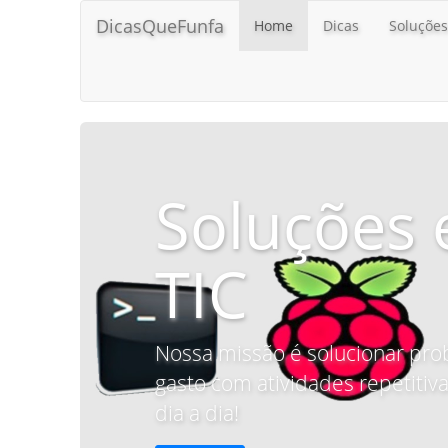
DicasQueFunfa
Home
Dicas
Soluções
Soluções 
TIC
Nossa missão é solucionar pro
gasto com atividades repetitiva
dia a dia!