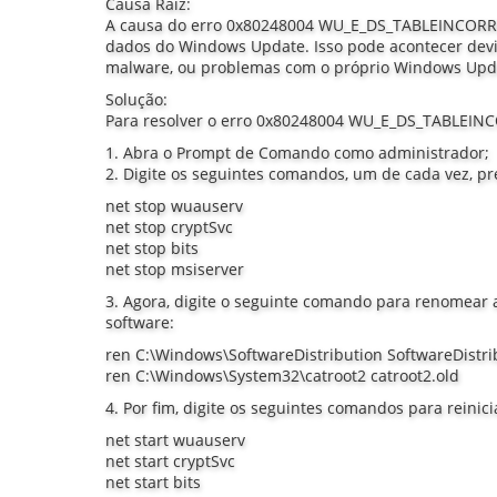
Causa Raiz:
A causa do erro 0x80248004 WU_E_DS_TABLEINCORRE
dados do Windows Update. Isso pode acontecer devid
malware, ou problemas com o próprio Windows Upd
Solução:
Para resolver o erro 0x80248004 WU_E_DS_TABLEINCO
1. Abra o Prompt de Comando como administrador;
2. Digite os seguintes comandos, um de cada vez, p
net stop wuauserv
net stop cryptSvc
net stop bits
net stop msiserver
3. Agora, digite o seguinte comando para renomear a
software:
ren C:\Windows\SoftwareDistribution SoftwareDistri
ren C:\Windows\System32\catroot2 catroot2.old
4. Por fim, digite os seguintes comandos para reini
net start wuauserv
net start cryptSvc
net start bits