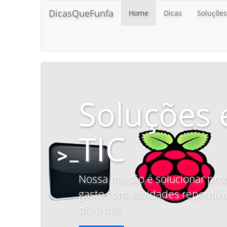
DicasQueFunfa
Home
Dicas
Soluções
Soluções 
TIC
Nossa missão é solucionar pro
gasto com atividades repetitiva
dia a dia!