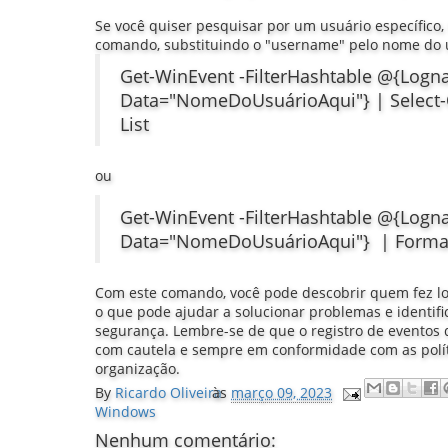
Se você quiser pesquisar por um usuário específico, 
comando, substituindo o "username" pelo nome do u
Get-WinEvent -FilterHashtable @{Lognam
Data="NomeDoUsuárioAqui"} | Select-Ob
List
ou
Get-WinEvent -FilterHashtable @{Lognam
Data="NomeDoUsuárioAqui"} | Format
Com este comando, você pode descobrir quem fez l
o que pode ajudar a solucionar problemas e identifi
segurança. Lembre-se de que o registro de eventos 
com cautela e sempre em conformidade com as polí
organização.
By
Ricardo Oliveira
às
março 09, 2023
Windows
Nenhum comentário: