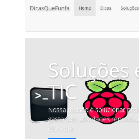
DicasQueFunfa
Home
Dicas
Soluções
Soluções 
TIC
Nossa missão é solucionar pro
gasto com atividades repetitiva
dia a dia!