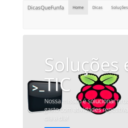
DicasQueFunfa
Home
Dicas
Soluções
Soluções 
TIC
Nossa missão é solucionar pro
gasto com atividades repetitiva
dia a dia!