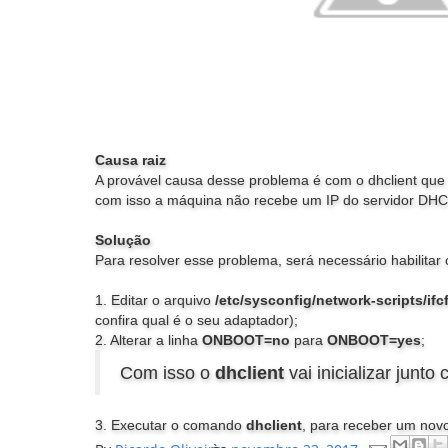
Causa raiz
A provável causa desse problema é com o dhclient que n
com isso a máquina não recebe um IP do servidor DHC
Solução
Para resolver esse problema, será necessário habilitar
1. Editar o arquivo
/etc/sysconfig/network-scripts/if
confira qual é o seu adaptador);
2. Alterar a linha
ONBOOT=no
para
ONBOOT=yes
;
Com isso o
dhclient
vai inicializar junt
3. Executar o comando
dhclient
, para receber um nov