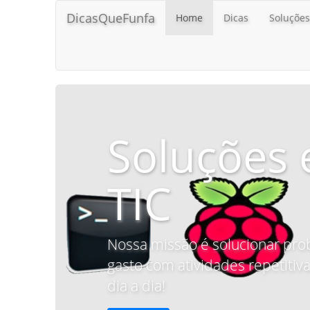
DicasQueFunfa
Home
Dicas
Soluções
Soluções 
TIC
Nossa missão é solucionar pro
gasto com atividades repetitiva
dia a dia!