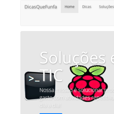
DicasQueFunfa
Home
Dicas
Soluções
Soluções 
TIC
Nossa missão é solucionar pro
gasto com atividades repetitiva
dia a dia!