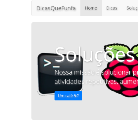
DicasQueFunfa
Home
Dicas
Soluç
Soluções
Nossa missão é solucionar p
atividades repetitivas, aumen
Um café ☕️?