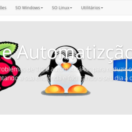
ões
SO Windows
SO Linux
Utilitários
 e Automatizção
roblemas de TIC e automatizá-las para reduzir
tando a sua eficiência e facilitando o seu dia a d