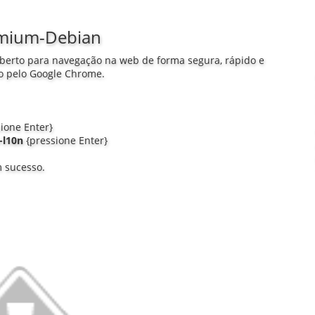
omium-Debian
erto para navegação na web de forma segura, rápido e
do pelo Google Chrome.
ione Enter}
-l10n
{pressione Enter}
m sucesso.