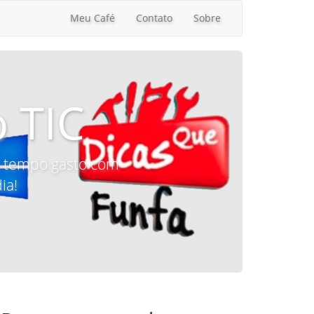
Meu Café
Contato
Sobre
 TIC
 o tempo gasto com
ia!