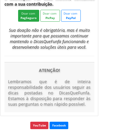
com a sua contribuição.
Doar com
Doar com
Doar com
PagSeguro
PicPay
PayPal
Sua doação não é obrigatória, mas é muito
importante para que possamos continuar
mantendo o DicasQueFunfa funcionando e
desenvolvendo soluções úteis para você.
ATENÇÃO!
Lembramos que é de inteira
responsabilidade dos usuários seguir as
dicas postadas no DicasQueFunfa.
Estamos à disposição para responder às
suas perguntas o mais rápido possível.
YouTube
Facebook