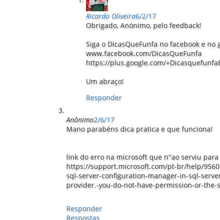
Ricardo Oliveira
6/2/17
Obrigado, Anónimo, pelo feedback!
Siga o DicasQueFunfa no facebook e no 
www.facebook.com/DicasQueFunfa
https://plus.google.com/+Dicasquefunfa
Um abraço!
Responder
Anônimo
2/6/17
Mano parabéns dica pratica e que funciona!
link do erro na microsoft que n"ao serviu para
https://support.microsoft.com/pt-br/help/95
sql-server-configuration-manager-in-sql-serv
provider.-you-do-not-have-permission-or-the-
Responder
Respostas