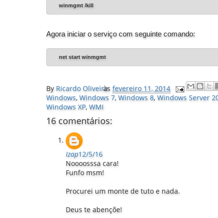
winmgmt /kill
Agora iniciar o serviço com seguinte comando:
net start winmgmt
By
Ricardo Oliveira
às
fevereiro 11, 2014
Windows
,
Windows 7
,
Windows 8
,
Windows Server 2
Windows XP
,
WMI
16 comentários:
Izap
12/5/16
Noooosssa cara!
Funfo msm!
Procurei um monte de tuto e nada.
Deus te abençõe!