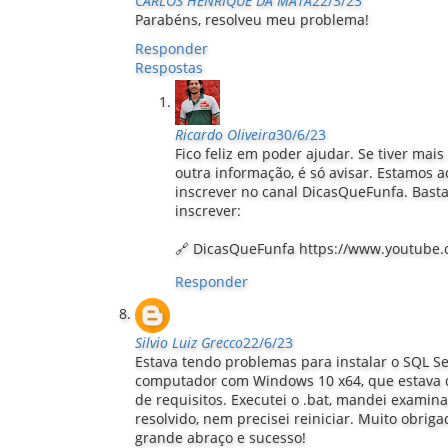
CARLOS HENRIQUE DA MATA
22/3/23
Parabéns, resolveu meu problema!
Responder
Respostas
Ricardo Oliveira
30/6/23
Fico feliz em poder ajudar. Se tiver mai
outra informação, é só avisar. Estamos a
inscrever no canal DicasQueFunfa. Basta 
inscrever:
🔗 DicasQueFunfa https://www.youtube
Responder
Silvio Luiz Grecco
22/6/23
Estava tendo problemas para instalar o SQL S
computador com Windows 10 x64, que estava d
de requisitos. Executei o .bat, mandei exami
resolvido, nem precisei reiniciar. Muito obriga
grande abraço e sucesso!