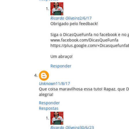
Ricardo Oliveira
2/6/17
Obrigado pelo feedback!
Siga o DicasQueFunfa no facebook e no 
www.facebook.com/DicasQueFunfa
https://plus.google.com/+Dicasquefunfa
Um abraço!
Responder
Unknown
11/8/17
Que coisa maravilhosa essa tuto! Rapaz, que 
alegria!
Responder
Respostas
Ricardo Oliveira
30/6/23