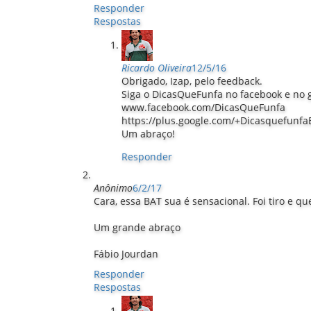
Responder
Respostas
Ricardo Oliveira
12/5/16
Obrigado, Izap, pelo feedback.
Siga o DicasQueFunfa no facebook e no 
www.facebook.com/DicasQueFunfa
https://plus.google.com/+Dicasquefunfa
Um abraço!
Responder
Anônimo
6/2/17
Cara, essa BAT sua é sensacional. Foi tiro e q
Um grande abraço
Fábio Jourdan
Responder
Respostas