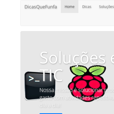
DicasQueFunfa
Home
Dicas
Soluções
Soluções 
TIC
Nossa missão é solucionar pro
gasto com atividades repetitiva
dia a dia!