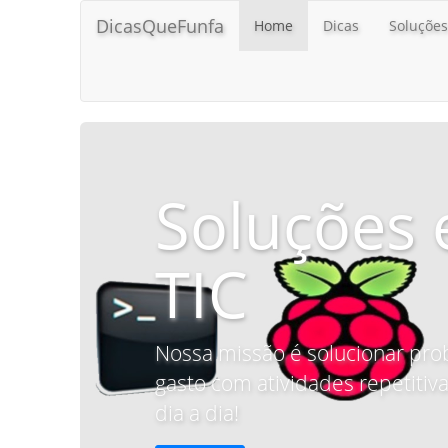
DicasQueFunfa
Home
Dicas
Soluções
Soluções 
TIC
Nossa missão é solucionar pro
gasto com atividades repetitiva
dia a dia!