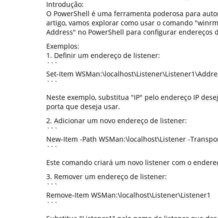
Introdução:
O PowerShell é uma ferramenta poderosa para auto
artigo, vamos explorar como usar o comando "winrm 
Address" no PowerShell para configurar endereços 
Exemplos:
1. Definir um endereço de listener:
```
Set-Item WSMan:\localhost\Listener\Listener1\Addres
```
Neste exemplo, substitua "IP" pelo endereço IP dese
porta que deseja usar.
2. Adicionar um novo endereço de listener:
```
New-Item -Path WSMan:\localhost\Listener -Transpor
```
Este comando criará um novo listener com o endereç
3. Remover um endereço de listener:
```
Remove-Item WSMan:\localhost\Listener\Listener1
```