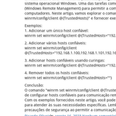
sistema operacional Windows. Uma das tarefas com
(Windows Remote Management) para permitir a com
computadores. Neste artigo, vamos explorar o coma
winrm/config/client @{TrustedHosts}" e fornecer exe
Exemplos:
1. Adicionar um único host confiável:
winrm set winrm/config/client @{TrustedHosts="192.
2. Adicionar vários hosts confiáveis:
winrm set winrm/config/client
@{TrustedHosts="192.168.1.100,192.168.1.101,192.16
3. Adicionar hosts confiáveis usando curingas:
winrm set winrm/config/client @{TrustedHosts="192.
4. Remover todos os hosts confiáveis:
winrm set winrm/config/client @{TrustedHosts=""}
Conclusão:
O comando "winrm set winrm/config/client @{Truste
de configurar hosts confiáveis para comunicação re
Com os exemplos fornecidos neste artigo, você pode
para atender às suas necessidades específicas. Le
precauções de segurança ao permitir a comunicaçã
Ricardo Oliveira
às
agosto 16, 2023
Nenhum comentár