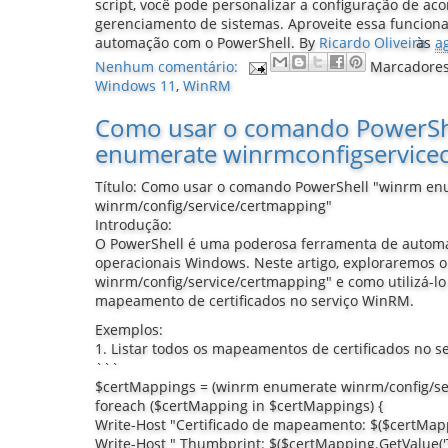
script, você pode personalizar a configuração de a
gerenciamento de sistemas. Aproveite essa funciona
automação com o PowerShell.
By
Ricardo Oliveira
às
a
Nenhum comentário:
Marcadore
Windows 11
,
WinRM
Como usar o comando PowerSh
enumerate winrmconfigservice
Título: Como usar o comando PowerShell "winrm e
winrm/config/service/certmapping"
Introdução:
O PowerShell é uma poderosa ferramenta de autom
operacionais Windows. Neste artigo, exploraremos
winrm/config/service/certmapping" e como utilizá-lo 
mapeamento de certificados no serviço WinRM.
Exemplos:
1. Listar todos os mapeamentos de certificados no 
```
$certMappings = (winrm enumerate winrm/config/se
foreach ($certMapping in $certMappings) {
Write-Host "Certificado de mapeamento: $($certMa
Write-Host " Thumbprint: $($certMapping.GetValue('