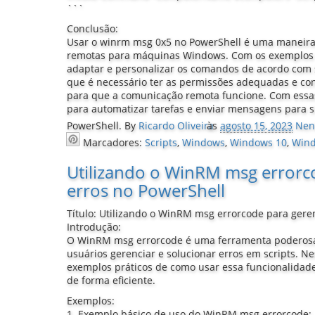
```
Conclusão:
Usar o winrm msg 0x5 no PowerShell é uma maneira
remotas para máquinas Windows. Com os exemplos f
adaptar e personalizar os comandos de acordo com
que é necessário ter as permissões adequadas e co
para que a comunicação remota funcione. Com essas
para automatizar tarefas e enviar mensagens para 
PowerShell.
By
Ricardo Oliveira
às
agosto 15, 2023
Nen
Marcadores:
Scripts
,
Windows
,
Windows 10
,
Wind
Utilizando o WinRM msg errorc
erros no PowerShell
Título: Utilizando o WinRM msg errorcode para gere
Introdução:
O WinRM msg errorcode é uma ferramenta poderosa
usuários gerenciar e solucionar erros em scripts. Ne
exemplos práticos de como usar essa funcionalidade 
de forma eficiente.
Exemplos:
1. Exemplo básico de uso do WinRM msg errorcode: