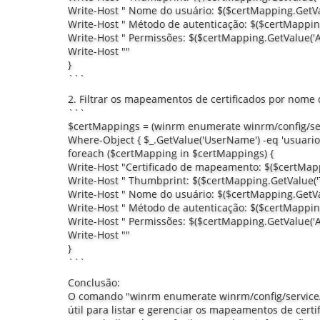
Write-Host " Nome do usuário: $($certMapping.GetV
Write-Host " Método de autenticação: $($certMappin
Write-Host " Permissões: $($certMapping.GetValue('A
Write-Host ""
}
```
2. Filtrar os mapeamentos de certificados por nome 
```
$certMappings = (winrm enumerate winrm/config/se
Where-Object { $_.GetValue('UserName') -eq 'usuario'
foreach ($certMapping in $certMappings) {
Write-Host "Certificado de mapeamento: $($certMa
Write-Host " Thumbprint: $($certMapping.GetValue('
Write-Host " Nome do usuário: $($certMapping.GetV
Write-Host " Método de autenticação: $($certMappin
Write-Host " Permissões: $($certMapping.GetValue('A
Write-Host ""
}
```
Conclusão:
O comando "winrm enumerate winrm/config/service
útil para listar e gerenciar os mapeamentos de cert