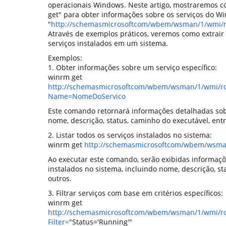
operacionais Windows. Neste artigo, mostraremos c
get" para obter informações sobre os serviços do W
"
http://schemasmicrosoftcom/wbem/wsman/1/wmi/r
Através de exemplos práticos, veremos como extrair
serviços instalados em um sistema.
Exemplos:
1. Obter informações sobre um serviço específico:
winrm get
http://schemasmicrosoftcom/wbem/wsman/1/wmi/ro
Name=NomeDoServico
Este comando retornará informações detalhadas sobr
nome, descrição, status, caminho do executável, entr
2. Listar todos os serviços instalados no sistema:
winrm get
http://schemasmicrosoftcom/wbem/wsman
Ao executar este comando, serão exibidas informaçõ
instalados no sistema, incluindo nome, descrição, st
outros.
3. Filtrar serviços com base em critérios específicos:
winrm get
http://schemasmicrosoftcom/wbem/wsman/1/wmi/ro
Filter=
"Status='Running'"