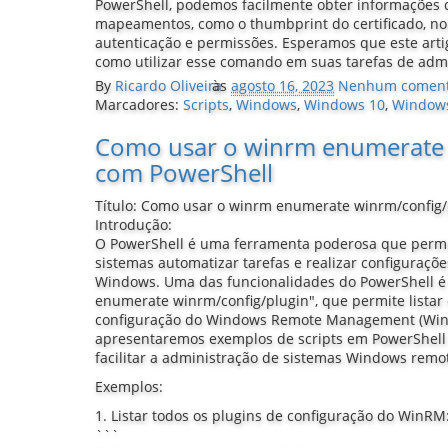
PowerShell, podemos facilmente obter informações 
mapeamentos, como o thumbprint do certificado, n
autenticação e permissões. Esperamos que este arti
como utilizar esse comando em suas tarefas de adm
By
Ricardo Oliveira
às
agosto 16, 2023
Nenhum coment
Marcadores:
Scripts
,
Windows
,
Windows 10
,
Window
Como usar o winrm enumerate 
com PowerShell
Título: Como usar o winrm enumerate winrm/config
Introdução:
O PowerShell é uma ferramenta poderosa que permi
sistemas automatizar tarefas e realizar configuraç
Windows. Uma das funcionalidades do PowerShell 
enumerate winrm/config/plugin", que permite listar 
configuração do Windows Remote Management (WinR
apresentaremos exemplos de scripts em PowerShell
facilitar a administração de sistemas Windows rem
Exemplos:
1. Listar todos os plugins de configuração do WinRM
```