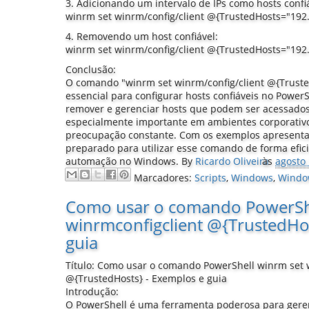
3. Adicionando um intervalo de IPs como hosts confi
winrm set winrm/config/client @{TrustedHosts="192.
4. Removendo um host confiável:
winrm set winrm/config/client @{TrustedHosts="192.
Conclusão:
O comando "winrm set winrm/config/client @{Trust
essencial para configurar hosts confiáveis no PowerSh
remover e gerenciar hosts que podem ser acessados
especialmente importante em ambientes corporativ
preocupação constante. Com os exemplos apresentad
preparado para utilizar esse comando de forma efici
automação no Windows.
By
Ricardo Oliveira
às
agosto 
Marcadores:
Scripts
,
Windows
,
Windo
Como usar o comando PowerShe
winrmconfigclient @{TrustedHos
guia
Título: Como usar o comando PowerShell winrm set w
@{TrustedHosts} - Exemplos e guia
Introdução:
O PowerShell é uma ferramenta poderosa para geren