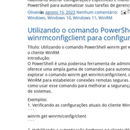
PowerShell para automatizar suas tarefas de geren
Oliveira
às
agosto 15, 2023
Nenhum comentário:
Windows
,
Windows 10
,
Windows 11
,
WinRM
Utilizando o comando PowerShe
winrmconfigclient para configu
Título: Utilizando o comando PowerShell winrm get w
o cliente WinRM
Introdução:
O PowerShell é uma poderosa ferramenta de admini
oferece uma ampla gama de comandos para automatiz
explorar o comando winrm get winrm/config/client, q
WinRM para estabelecer conexões remotas seguras.
como usar esse comando para melhorar a segurança 
de sistemas.
Exemplos:
1. Verificando as configurações atuais do cliente Wi
```
winrm get winrm/config/client
```
2. Habilitando a autenticação Kerberos no cliente W