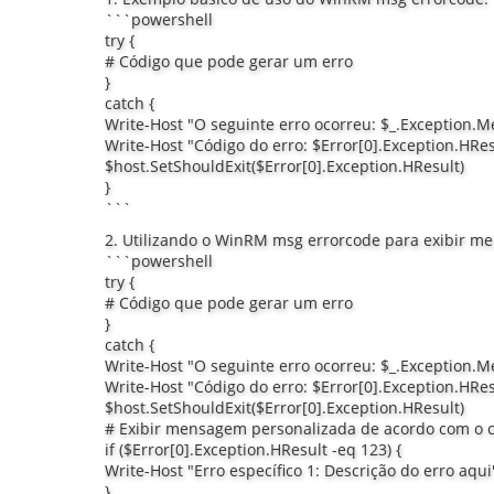
```powershell
try {
# Código que pode gerar um erro
}
catch {
Write-Host "O seguinte erro ocorreu: $_.Exception.
Write-Host "Código do erro: $Error[0].Exception.HRe
$host.SetShouldExit($Error[0].Exception.HResult)
}
```
2. Utilizando o WinRM msg errorcode para exibir me
```powershell
try {
# Código que pode gerar um erro
}
catch {
Write-Host "O seguinte erro ocorreu: $_.Exception.
Write-Host "Código do erro: $Error[0].Exception.HRe
$host.SetShouldExit($Error[0].Exception.HResult)
# Exibir mensagem personalizada de acordo com o c
if ($Error[0].Exception.HResult -eq 123) {
Write-Host "Erro específico 1: Descrição do erro aqu
}