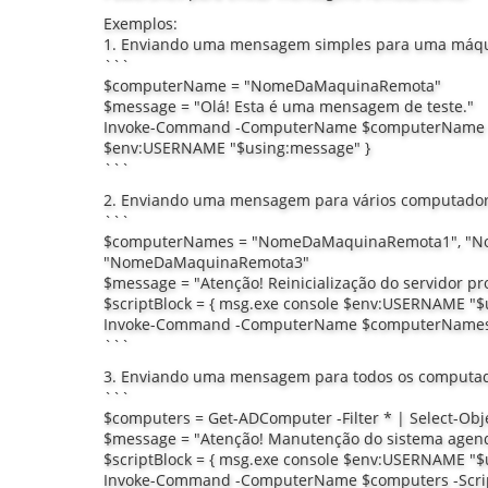
Exemplos:
1. Enviando uma mensagem simples para uma máqu
```
$computerName = "NomeDaMaquinaRemota"
$message = "Olá! Esta é uma mensagem de teste."
Invoke-Command -ComputerName $computerName -Sc
$env:USERNAME "$using:message" }
```
2. Enviando uma mensagem para vários computador
```
$computerNames = "NomeDaMaquinaRemota1", "N
"NomeDaMaquinaRemota3"
$message = "Atenção! Reinicialização do servidor pr
$scriptBlock = { msg.exe console $env:USERNAME "$
Invoke-Command -ComputerName $computerNames -S
```
3. Enviando uma mensagem para todos os computa
```
$computers = Get-ADComputer -Filter * | Select-Ob
$message = "Atenção! Manutenção do sistema agen
$scriptBlock = { msg.exe console $env:USERNAME "$
Invoke-Command -ComputerName $computers -Script