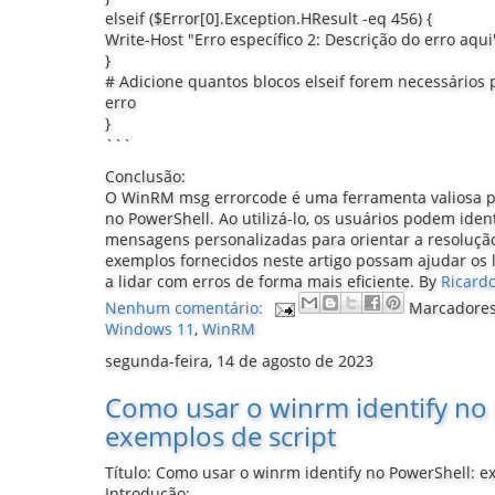
elseif ($Error[0].Exception.HResult -eq 456) {
Write-Host "Erro específico 2: Descrição do erro aqu
}
# Adicione quantos blocos elseif forem necessários p
erro
}
```
Conclusão:
O WinRM msg errorcode é uma ferramenta valiosa pa
no PowerShell. Ao utilizá-lo, os usuários podem ident
mensagens personalizadas para orientar a resoluç
exemplos fornecidos neste artigo possam ajudar os l
a lidar com erros de forma mais eficiente.
By
Ricardo
Nenhum comentário:
Marcadore
Windows 11
,
WinRM
segunda-feira, 14 de agosto de 2023
Como usar o winrm identify no
exemplos de script
Título: Como usar o winrm identify no PowerShell: e
Introdução: