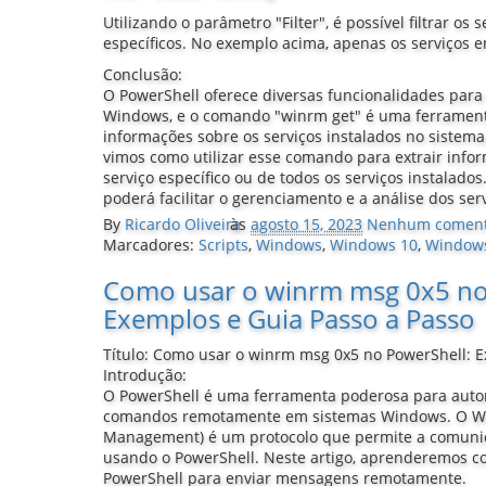
Utilizando o parâmetro "Filter", é possível filtrar os
específicos. No exemplo acima, apenas os serviços 
Conclusão:
O PowerShell oferece diversas funcionalidades par
Windows, e o comando "winrm get" é uma ferrament
informações sobre os serviços instalados no sistema
vimos como utilizar esse comando para extrair info
serviço específico ou de todos os serviços instalad
poderá facilitar o gerenciamento e a análise dos s
By
Ricardo Oliveira
às
agosto 15, 2023
Nenhum coment
Marcadores:
Scripts
,
Windows
,
Windows 10
,
Window
Como usar o winrm msg 0x5 no
Exemplos e Guia Passo a Passo
Título: Como usar o winrm msg 0x5 no PowerShell: E
Introdução:
O PowerShell é uma ferramenta poderosa para autom
comandos remotamente em sistemas Windows. O 
Management) é um protocolo que permite a comuni
usando o PowerShell. Neste artigo, aprenderemos 
PowerShell para enviar mensagens remotamente.