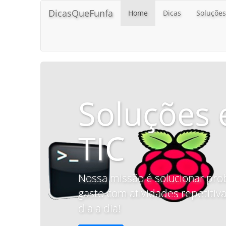
DicasQueFunfa
Home
Dicas
Soluções
Soluções 
TIC
Nossa missão é solucionar pro
gasto com atividades repetitiva
dia a dia!