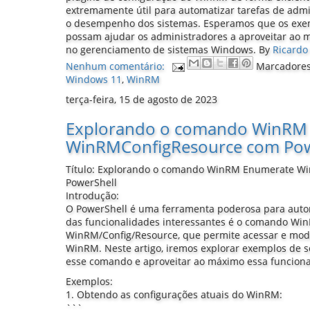
extremamente útil para automatizar tarefas de admi
o desempenho dos sistemas. Esperamos que os exem
possam ajudar os administradores a aproveitar ao 
no gerenciamento de sistemas Windows.
By
Ricardo 
Nenhum comentário:
Marcadore
Windows 11
,
WinRM
terça-feira, 15 de agosto de 2023
Explorando o comando WinRM
WinRMConfigResource com Pow
Título: Explorando o comando WinRM Enumerate W
PowerShell
Introdução:
O PowerShell é uma ferramenta poderosa para auto
das funcionalidades interessantes é o comando W
WinRM/Config/Resource, que permite acessar e modif
WinRM. Neste artigo, iremos explorar exemplos de sc
esse comando e aproveitar ao máximo essa funciona
Exemplos:
1. Obtendo as configurações atuais do WinRM:
```