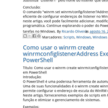
Substitua "Listener1" pelo nome do listener que des
Conclusão:
O comando "winrm set winrm/config/listener?Addre
eficiente de configurar endereços de listener no W
neste artigo, você pode facilmente adicionar, modifi
programática. Continue explorando o poder do Powe
tarefas no Windows.
By
Ricardo Oliveira
às
agosto 16, 
Marcadores:
Scripts
,
Windows
,
Windows
Como usar o winrm create
winrmconfiglistenerAddress Ex
PowerShell
Título: Como usar o winrm create winrm/config/liste
em PowerShell
Introdução:
O PowerShell é uma poderosa ferramenta de automa
Uma de suas funcionalidades é o winrm create winr
permite configurar o endereço de escuta do WinR
Neste artigo, forneceremos exemplos de scripts em P
função e otimizar o gerenciamento de sistemas.
Exemplos: