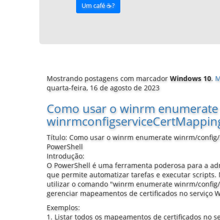
Um café ☕️?
Mostrando postagens com marcador
Windows 10
.
M
quarta-feira, 16 de agosto de 2023
Como usar o winrm enumerate
winrmconfigserviceCertMappin
Título: Como usar o winrm enumerate winrm/config
PowerShell
Introdução:
O PowerShell é uma ferramenta poderosa para a ad
que permite automatizar tarefas e executar scripts
utilizar o comando "winrm enumerate winrm/config
gerenciar mapeamentos de certificados no serviço 
Exemplos:
1. Listar todos os mapeamentos de certificados no 