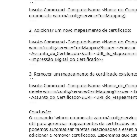
```
Invoke-Command -ComputerName <Nome_do_Computa
enumerate winrm/config/service/CertMapping}
```
2. Adicionar um novo mapeamento de certificado:
```
Invoke-Command -ComputerName <Nome_do_Computa
winrm/config/service/CertMapping?Issuer=<Emissor
<Assunto_do_Certificado>&URI=<URI_do_Mapeamen
<Impressão_Digital_do_Certificado>}
```
3. Remover um mapeamento de certificado existente
```
Invoke-Command -ComputerName <Nome_do_Computa
delete winrm/config/service/CertMapping?Issuer=<E
<Assunto_do_Certificado>&URI=<URI_do_Mapeament
```
Conclusão:
O comando "winrm enumerate winrm/config/service
útil para gerenciar mapeamentos de certificados no
podemos automatizar tarefas relacionadas a esses 
adicionar e remover certificados. Esperamos que este