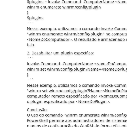
$plugins = Invoke-Command -ComputerName <Nome
winrm enumerate winrm/config/plugin
}
$plugins
```
Nesse exemplo, utilizamos o comando Invoke-Comm
"winrm enumerate winrm/config/plugin" no computa
<NomeDoComputador>. O resultado é armazenado na 
tela.
2. Desabilitar um plugin específico:
```
Invoke-Command -ComputerName <NomeDoComputad
winrm set winrm/config/plugin?Name=<NomeDoPlug
}
```
Nesse exemplo, utilizamos o comando Invoke-Comm
"winrm set winrm/config/plugin?Name=<NomeDoPlug
computador remoto especificado por <NomeDoCompu
o plugin especificado por <NomeDoPlugin>.
Conclusão:
O uso do comando "winrm enumerate winrm/config/
PowerShell permite aos administradores de sistemas
plugins de configuração do WinRM de forma eficient