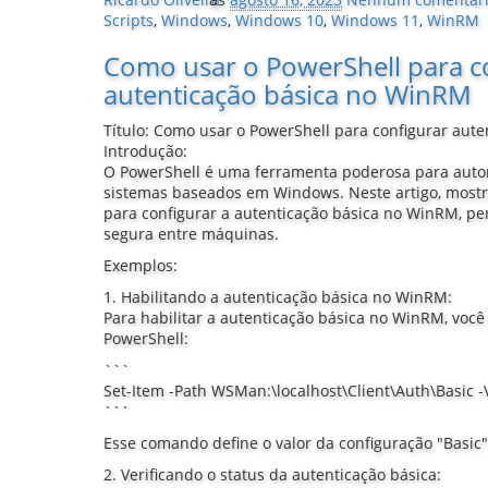
Scripts
,
Windows
,
Windows 10
,
Windows 11
,
WinRM
Como usar o PowerShell para c
autenticação básica no WinRM
Título: Como usar o PowerShell para configurar aut
Introdução:
O PowerShell é uma ferramenta poderosa para autom
sistemas baseados em Windows. Neste artigo, most
para configurar a autenticação básica no WinRM, p
segura entre máquinas.
Exemplos:
1. Habilitando a autenticação básica no WinRM:
Para habilitar a autenticação básica no WinRM, você
PowerShell:
```
Set-Item -Path WSMan:\localhost\Client\Auth\Basic -
```
Esse comando define o valor da configuração "Basic"
2. Verificando o status da autenticação básica: