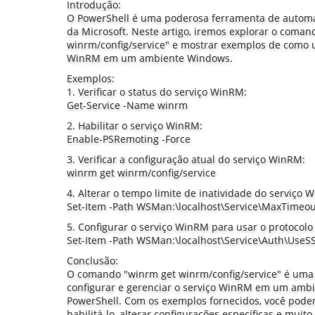
Introdução:
O PowerShell é uma poderosa ferramenta de autom
da Microsoft. Neste artigo, iremos explorar o coma
winrm/config/service" e mostrar exemplos de como uti
WinRM em um ambiente Windows.
Exemplos:
1. Verificar o status do serviço WinRM:
Get-Service -Name winrm
2. Habilitar o serviço WinRM:
Enable-PSRemoting -Force
3. Verificar a configuração atual do serviço WinRM:
winrm get winrm/config/service
4. Alterar o tempo limite de inatividade do serviço
Set-Item -Path WSMan:\localhost\Service\MaxTimeo
5. Configurar o serviço WinRM para usar o protocolo
Set-Item -Path WSMan:\localhost\Service\Auth\UseSS
Conclusão:
O comando "winrm get winrm/config/service" é uma 
configurar e gerenciar o serviço WinRM em um amb
PowerShell. Com os exemplos fornecidos, você poderá 
habilitá-lo, alterar configurações específicas e muit