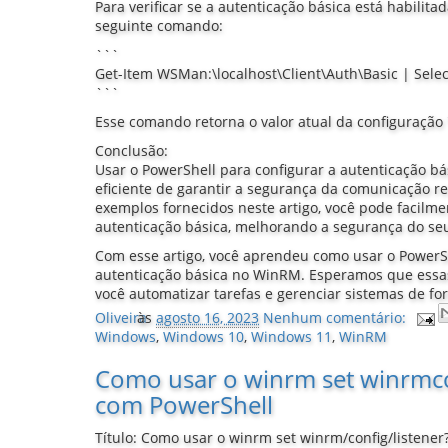
Para verificar se a autenticação básica está habilit
seguinte comando:
```
Get-Item WSMan:\localhost\Client\Auth\Basic | Selec
```
Esse comando retorna o valor atual da configuração 
Conclusão:
Usar o PowerShell para configurar a autenticação 
eficiente de garantir a segurança da comunicação 
exemplos fornecidos neste artigo, você pode facilment
autenticação básica, melhorando a segurança do se
Com esse artigo, você aprendeu como usar o PowerSh
autenticação básica no WinRM. Esperamos que essa
você automatizar tarefas e gerenciar sistemas de fo
Oliveira
às
agosto 16, 2023
Nenhum comentário:
Windows
,
Windows 10
,
Windows 11
,
WinRM
Como usar o winrm set winrmco
com PowerShell
Título: Como usar o winrm set winrm/config/listene