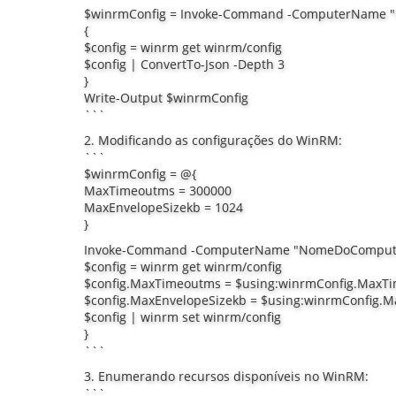
$winrmConfig = Invoke-Command -ComputerName "
{
$config = winrm get winrm/config
$config | ConvertTo-Json -Depth 3
}
Write-Output $winrmConfig
```
2. Modificando as configurações do WinRM:
```
$winrmConfig = @{
MaxTimeoutms = 300000
MaxEnvelopeSizekb = 1024
}
Invoke-Command -ComputerName "NomeDoComputado
$config = winrm get winrm/config
$config.MaxTimeoutms = $using:winrmConfig.MaxT
$config.MaxEnvelopeSizekb = $using:winrmConfig.M
$config | winrm set winrm/config
}
```
3. Enumerando recursos disponíveis no WinRM:
```