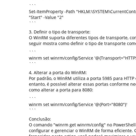
```
Set-ItemProperty -Path "HKLM:\SYSTEM\CurrentCont
"Start" -Value "2"
```
3. Definir o tipo de transporte:
O WinRM suporta diferentes tipos de transporte, c
seguir mostra como definir o tipo de transporte co
```
winrm set winrm/config/Service '@{Transport="HTTPS
```
4. Alterar a porta do WinRM:
Por padrão, o WinRM utiliza a porta 5985 para HTTP
entanto, é possível alterar essas portas conforme ne
como alterar a porta para 8080:
```
winrm set winrm/config/Service '@{Port="8080"}'
```
Conclusão:
O comando "winrm get winrm/config" no PowerShell
configurar e gerenciar o WinRM de forma eficiente.