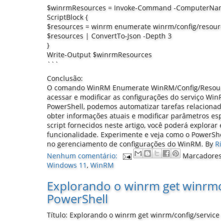
$winrmResources = Invoke-Command -ComputerNa
ScriptBlock {
$resources = winrm enumerate winrm/config/resour
$resources | ConvertTo-Json -Depth 3
}
Write-Output $winrmResources
```
Conclusão:
O comando WinRM Enumerate WinRM/Config/Resourc
acessar e modificar as configurações do serviço W
PowerShell, podemos automatizar tarefas relacionad
obter informações atuais e modificar parâmetros es
script fornecidos neste artigo, você poderá explorar
funcionalidade. Experimente e veja como o PowerShe
no gerenciamento de configurações do WinRM.
By
R
Nenhum comentário:
Marcadore
Windows 11
,
WinRM
Explorando o winrm get winrmc
PowerShell
Título: Explorando o winrm get winrm/config/servic