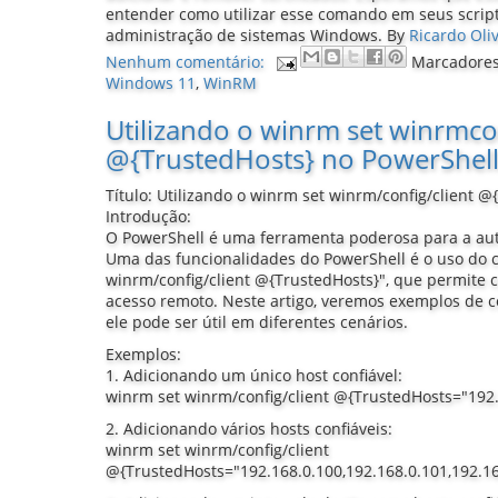
entender como utilizar esse comando em seus script
administração de sistemas Windows.
By
Ricardo Oli
Nenhum comentário:
Marcadore
Windows 11
,
WinRM
Utilizando o winrm set winrmcon
@{TrustedHosts} no PowerShel
Título: Utilizando o winrm set winrm/config/client 
Introdução:
O PowerShell é uma ferramenta poderosa para a au
Uma das funcionalidades do PowerShell é o uso do
winrm/config/client @{TrustedHosts}", que permite c
acesso remoto. Neste artigo, veremos exemplos de 
ele pode ser útil em diferentes cenários.
Exemplos:
1. Adicionando um único host confiável:
winrm set winrm/config/client @{TrustedHosts="192.
2. Adicionando vários hosts confiáveis:
winrm set winrm/config/client
@{TrustedHosts="192.168.0.100,192.168.0.101,192.16