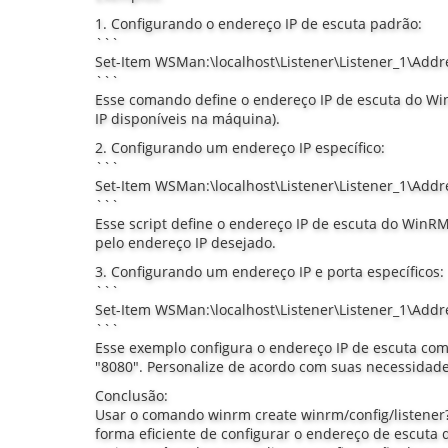
1. Configurando o endereço IP de escuta padrão:
```
Set-Item WSMan:\localhost\Listener\Listener_1\Addre
```
Esse comando define o endereço IP de escuta do Wi
IP disponíveis na máquina).
2. Configurando um endereço IP específico:
```
Set-Item WSMan:\localhost\Listener\Listener_1\Addre
```
Esse script define o endereço IP de escuta do WinR
pelo endereço IP desejado.
3. Configurando um endereço IP e porta específicos:
```
Set-Item WSMan:\localhost\Listener\Listener_1\Addr
```
Esse exemplo configura o endereço IP de escuta com
"8080". Personalize de acordo com suas necessidade
Conclusão:
Usar o comando winrm create winrm/config/listene
forma eficiente de configurar o endereço de escut