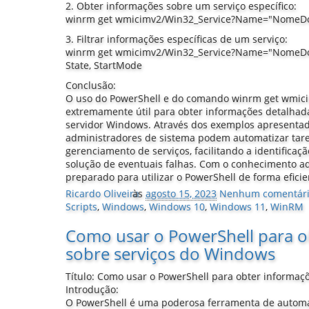
2. Obter informações sobre um serviço específico:
winrm get wmicimv2/Win32_Service?Name="NomeDo
3. Filtrar informações específicas de um serviço:
winrm get wmicimv2/Win32_Service?Name="NomeDoS
State, StartMode
Conclusão:
O uso do PowerShell e do comando winrm get wmic
extremamente útil para obter informações detalhad
servidor Windows. Através dos exemplos apresentado
administradores de sistema podem automatizar tar
gerenciamento de serviços, facilitando a identificaç
solução de eventuais falhas. Com o conhecimento adq
preparado para utilizar o PowerShell de forma efic
Ricardo Oliveira
às
agosto 15, 2023
Nenhum comentár
Scripts
,
Windows
,
Windows 10
,
Windows 11
,
WinRM
Como usar o PowerShell para o
sobre serviços do Windows
Título: Como usar o PowerShell para obter informaç
Introdução:
O PowerShell é uma poderosa ferramenta de autom