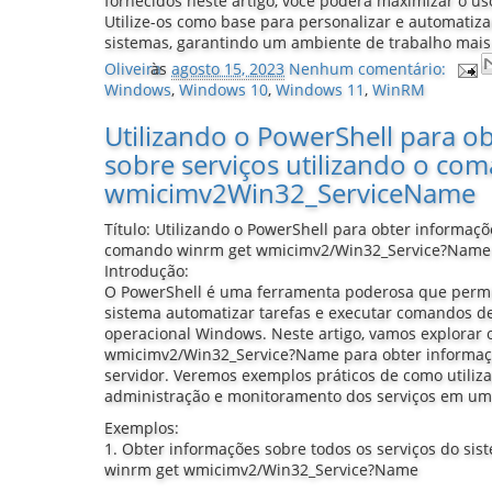
fornecidos neste artigo, você poderá maximizar o u
Utilize-os como base para personalizar e automatiza
sistemas, garantindo um ambiente de trabalho mais
Oliveira
às
agosto 15, 2023
Nenhum comentário:
Windows
,
Windows 10
,
Windows 11
,
WinRM
Utilizando o PowerShell para o
sobre serviços utilizando o co
wmicimv2Win32_ServiceName
Título: Utilizando o PowerShell para obter informaçõ
comando winrm get wmicimv2/Win32_Service?Name
Introdução:
O PowerShell é uma ferramenta poderosa que permi
sistema automatizar tarefas e executar comandos de
operacional Windows. Neste artigo, vamos explorar
wmicimv2/Win32_Service?Name para obter informaç
servidor. Veremos exemplos práticos de como utiliza
administração e monitoramento dos serviços em u
Exemplos:
1. Obter informações sobre todos os serviços do sis
winrm get wmicimv2/Win32_Service?Name