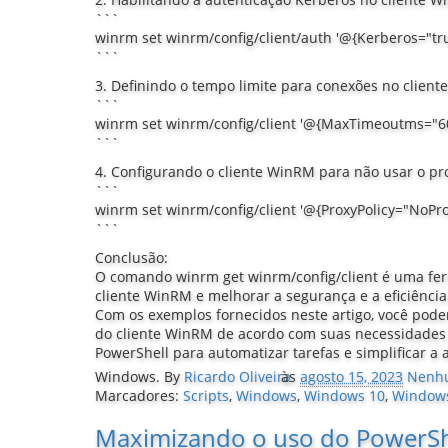
```
winrm set winrm/config/client/auth '@{Kerberos="tru
```
3. Definindo o tempo limite para conexões no clien
```
winrm set winrm/config/client '@{MaxTimeoutms="6
```
4. Configurando o cliente WinRM para não usar o pr
```
winrm set winrm/config/client '@{ProxyPolicy="NoPro
```
Conclusão:
O comando winrm get winrm/config/client é uma fer
cliente WinRM e melhorar a segurança e a eficiênci
Com os exemplos fornecidos neste artigo, você pode
do cliente WinRM de acordo com suas necessidades e
PowerShell para automatizar tarefas e simplificar a
Windows.
By
Ricardo Oliveira
às
agosto 15, 2023
Nenhu
Marcadores:
Scripts
,
Windows
,
Windows 10
,
Window
Maximizando o uso do PowerSh