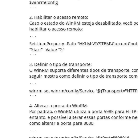
$winrmConfig
```
2. Habilitar o acesso remoto:
Caso o estado do WinRM esteja desabilitado, você po
habilitar o acesso remoto:
```
Set-ItemProperty -Path "HKLM:\SYSTEM\CurrentCont
"Start" -Value "2"
```
3. Definir o tipo de transporte:
O WinRM suporta diferentes tipos de transporte, c
seguir mostra como definir o tipo de transporte co
```
winrm set winrm/config/Service '@{Transport="HTTPS
```
4. Alterar a porta do WinRM:
Por padrão, o WinRM utiliza a porta 5985 para HTTP
entanto, é possível alterar essas portas conforme ne
como alterar a porta para 8080:
```
winrm set winrm/config/Service '@{Port="8080"}'