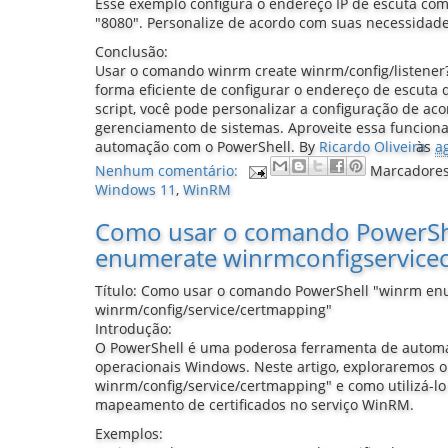
Esse exemplo configura o endereço IP de escuta com
"8080". Personalize de acordo com suas necessidade
Conclusão:
Usar o comando winrm create winrm/config/listene
forma eficiente de configurar o endereço de escut
script, você pode personalizar a configuração de a
gerenciamento de sistemas. Aproveite essa funciona
automação com o PowerShell.
By
Ricardo Oliveira
às
a
Nenhum comentário:
Marcadore
Windows 11
,
WinRM
Como usar o comando PowerSh
enumerate winrmconfigservice
Título: Como usar o comando PowerShell "winrm e
winrm/config/service/certmapping"
Introdução:
O PowerShell é uma poderosa ferramenta de autom
operacionais Windows. Neste artigo, exploraremos
winrm/config/service/certmapping" e como utilizá-lo 
mapeamento de certificados no serviço WinRM.
Exemplos: