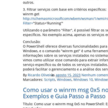
outros.
3. Filtrar serviços com base em critérios específicos:
winrm get
http://schemasmicrosoftcom/wbem/wsman/1/wmi/ro
Filter=
"Status='Running'"
Utilizando o parâmetro "Filter", é possível filtrar os
específicos. No exemplo acima, apenas os serviços 
Conclusão:
O PowerShell oferece diversas funcionalidades par
Windows, e o comando "winrm get" é uma ferrament
informações sobre os serviços instalados no sistema
vimos como utilizar esse comando para extrair info
serviço específico ou de todos os serviços instalad
poderá facilitar o gerenciamento e a análise dos s
By
Ricardo Oliveira
às
agosto 15, 2023
Nenhum coment
Marcadores:
Scripts
,
Windows
,
Windows 10
,
Window
Como usar o winrm msg 0x5 no
Exemplos e Guia Passo a Passo
Título: Como usar o winrm msg 0x5 no PowerShell: E