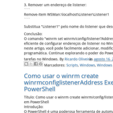
3. Remover um endereço de listener:
```
Remove-Item WSMan:\localhost\Listener\Listener1
```
Substitua "Listener1" pelo nome do listener que des
Conclusão:
O comando "winrm set winrm/config/listener?Addre
eficiente de configurar endereços de listener no W
neste artigo, você pode facilmente adicionar, modifi
programática. Continue explorando o poder do Powe
tarefas no Windows.
By
Ricardo Oliveira
às
agosto 16, 
Marcadores:
Scripts
,
Windows
,
Windows
Como usar o winrm create
winrmconfiglistenerAddress Ex
PowerShell
Título: Como usar o winrm create winrm/config/liste
em PowerShell
Introdução:
O PowerShell é uma poderosa ferramenta de automa