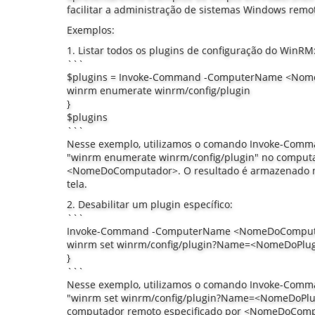
facilitar a administração de sistemas Windows rem
Exemplos:
1. Listar todos os plugins de configuração do WinRM
```
$plugins = Invoke-Command -ComputerName <Nome
winrm enumerate winrm/config/plugin
}
$plugins
```
Nesse exemplo, utilizamos o comando Invoke-Comm
"winrm enumerate winrm/config/plugin" no computa
<NomeDoComputador>. O resultado é armazenado na 
tela.
2. Desabilitar um plugin específico:
```
Invoke-Command -ComputerName <NomeDoComputad
winrm set winrm/config/plugin?Name=<NomeDoPlug
}
```
Nesse exemplo, utilizamos o comando Invoke-Comm
"winrm set winrm/config/plugin?Name=<NomeDoPlug
computador remoto especificado por <NomeDoCompu