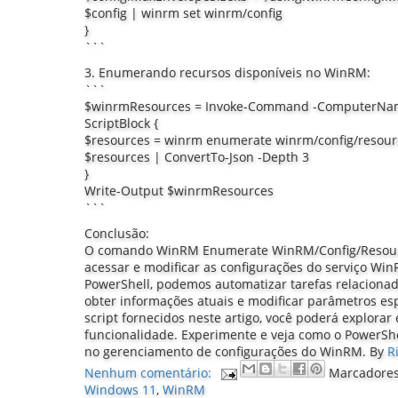
$config | winrm set winrm/config
}
```
3. Enumerando recursos disponíveis no WinRM:
```
$winrmResources = Invoke-Command -ComputerNa
ScriptBlock {
$resources = winrm enumerate winrm/config/resour
$resources | ConvertTo-Json -Depth 3
}
Write-Output $winrmResources
```
Conclusão:
O comando WinRM Enumerate WinRM/Config/Resourc
acessar e modificar as configurações do serviço W
PowerShell, podemos automatizar tarefas relacionad
obter informações atuais e modificar parâmetros es
script fornecidos neste artigo, você poderá explorar
funcionalidade. Experimente e veja como o PowerShe
no gerenciamento de configurações do WinRM.
By
R
Nenhum comentário:
Marcadore
Windows 11
,
WinRM