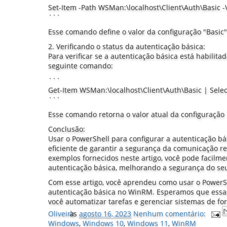
Set-Item -Path WSMan:\localhost\Client\Auth\Basic -
```
Esse comando define o valor da configuração "Basic"
2. Verificando o status da autenticação básica:
Para verificar se a autenticação básica está habilit
seguinte comando:
```
Get-Item WSMan:\localhost\Client\Auth\Basic | Selec
```
Esse comando retorna o valor atual da configuração 
Conclusão:
Usar o PowerShell para configurar a autenticação 
eficiente de garantir a segurança da comunicação 
exemplos fornecidos neste artigo, você pode facilment
autenticação básica, melhorando a segurança do se
Com esse artigo, você aprendeu como usar o PowerSh
autenticação básica no WinRM. Esperamos que essa
você automatizar tarefas e gerenciar sistemas de fo
Oliveira
às
agosto 16, 2023
Nenhum comentário:
Windows
,
Windows 10
,
Windows 11
,
WinRM