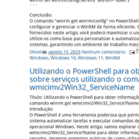
```
Conclusão:
O comando "winrm get winrm/config" no PowerShell
configurar e gerenciar o WinRM de forma eficiente.
fornecidos neste artigo, você poderá maximizar o u
Utilize-os como base para personalizar e automatiza
sistemas, garantindo um ambiente de trabalho mais
Oliveira
às
agosto 15, 2023
Nenhum comentário:
Windows
,
Windows 10
,
Windows 11
,
WinRM
Utilizando o PowerShell para o
sobre serviços utilizando o co
wmicimv2Win32_ServiceName
Título: Utilizando o PowerShell para obter informaçõ
comando winrm get wmicimv2/Win32_Service?Name
Introdução:
O PowerShell é uma ferramenta poderosa que permi
sistema automatizar tarefas e executar comandos de
operacional Windows. Neste artigo, vamos explorar
wmicimv2/Win32_Service?Name para obter informaç
servidor. Veremos exemplos práticos de como utiliza