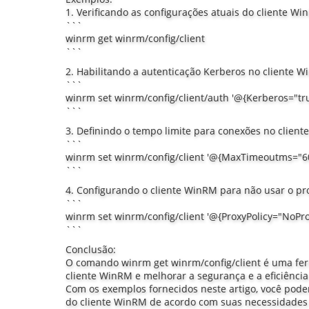
1. Verificando as configurações atuais do cliente Wi
```
winrm get winrm/config/client
```
2. Habilitando a autenticação Kerberos no cliente W
```
winrm set winrm/config/client/auth '@{Kerberos="tru
```
3. Definindo o tempo limite para conexões no clien
```
winrm set winrm/config/client '@{MaxTimeoutms="6
```
4. Configurando o cliente WinRM para não usar o pr
```
winrm set winrm/config/client '@{ProxyPolicy="NoPro
```
Conclusão:
O comando winrm get winrm/config/client é uma fer
cliente WinRM e melhorar a segurança e a eficiênci
Com os exemplos fornecidos neste artigo, você pode
do cliente WinRM de acordo com suas necessidades e