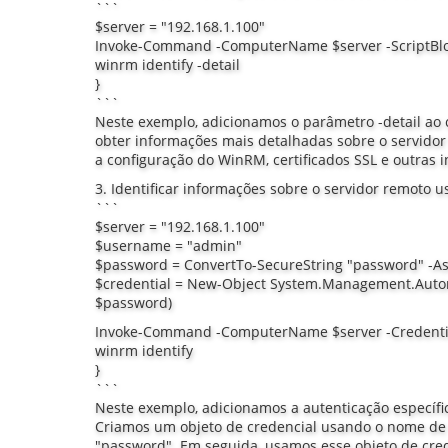
```
$server = "192.168.1.100"
Invoke-Command -ComputerName $server -ScriptBlo
winrm identify -detail
}
```
Neste exemplo, adicionamos o parâmetro -detail ao
obter informações mais detalhadas sobre o servidor 
a configuração do WinRM, certificados SSL e outras 
3. Identificar informações sobre o servidor remoto u
```
$server = "192.168.1.100"
$username = "admin"
$password = ConvertTo-SecureString "password" -As
$credential = New-Object System.Management.Auto
$password)
Invoke-Command -ComputerName $server -Credential 
winrm identify
}
```
Neste exemplo, adicionamos a autenticação específi
Criamos um objeto de credencial usando o nome de
"password". Em seguida, usamos esse objeto de cred