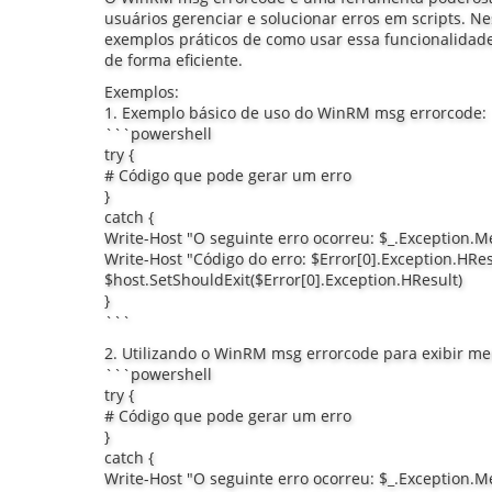
usuários gerenciar e solucionar erros em scripts. Ne
exemplos práticos de como usar essa funcionalidade 
de forma eficiente.
Exemplos:
1. Exemplo básico de uso do WinRM msg errorcode:
```powershell
try {
# Código que pode gerar um erro
}
catch {
Write-Host "O seguinte erro ocorreu: $_.Exception.
Write-Host "Código do erro: $Error[0].Exception.HRe
$host.SetShouldExit($Error[0].Exception.HResult)
}
```
2. Utilizando o WinRM msg errorcode para exibir me
```powershell
try {
# Código que pode gerar um erro
}
catch {
Write-Host "O seguinte erro ocorreu: $_.Exception.