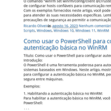
O comando "winrm set winrm/config/client @{Truste
de configurar hosts confiáveis para comunicação re
Com os exemplos fornecidos neste artigo, você pode
para atender às suas necessidades específicas. Le
precauções de segurança ao permitir a comunicaçã
Ricardo Oliveira
às
agosto 16, 2023
Nenhum comentár
Scripts
,
Windows
,
Windows 10
,
Windows 11
,
WinRM
Como usar o PowerShell para c
autenticação básica no WinRM
Título: Como usar o PowerShell para configurar aut
Introdução:
O PowerShell é uma ferramenta poderosa para autom
sistemas baseados em Windows. Neste artigo, most
para configurar a autenticação básica no WinRM, p
segura entre máquinas.
Exemplos:
1. Habilitando a autenticação básica no WinRM:
Para habilitar a autenticação básica no WinRM, você
PowerShell:
```