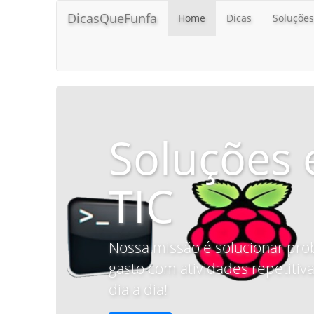
DicasQueFunfa
Home
Dicas
Soluções
Soluções 
TIC
Nossa missão é solucionar pro
gasto com atividades repetitiva
dia a dia!