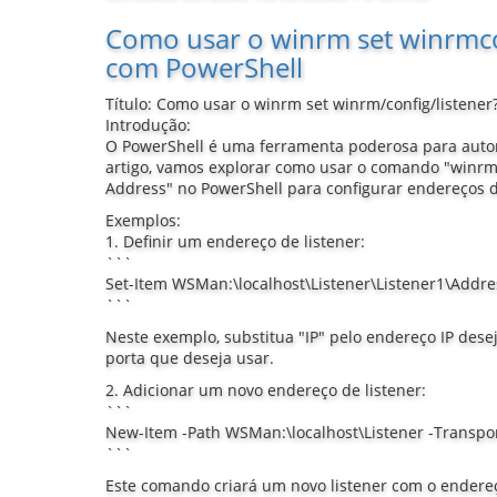
Como usar o winrm set winrmco
com PowerShell
Título: Como usar o winrm set winrm/config/listene
Introdução:
O PowerShell é uma ferramenta poderosa para auto
artigo, vamos explorar como usar o comando "winrm 
Address" no PowerShell para configurar endereços 
Exemplos:
1. Definir um endereço de listener:
```
Set-Item WSMan:\localhost\Listener\Listener1\Addres
```
Neste exemplo, substitua "IP" pelo endereço IP dese
porta que deseja usar.
2. Adicionar um novo endereço de listener:
```
New-Item -Path WSMan:\localhost\Listener -Transpor
```
Este comando criará um novo listener com o endereç