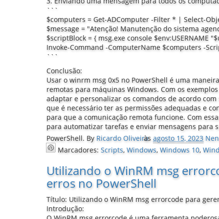
3. Enviando uma mensagem para todos os computa
```
$computers = Get-ADComputer -Filter * | Select-Ob
$message = "Atenção! Manutenção do sistema agen
$scriptBlock = { msg.exe console $env:USERNAME "$
Invoke-Command -ComputerName $computers -Script
```
Conclusão:
Usar o winrm msg 0x5 no PowerShell é uma maneira
remotas para máquinas Windows. Com os exemplos f
adaptar e personalizar os comandos de acordo com
que é necessário ter as permissões adequadas e co
para que a comunicação remota funcione. Com essas
para automatizar tarefas e enviar mensagens para 
PowerShell.
By
Ricardo Oliveira
às
agosto 15, 2023
Nen
Marcadores:
Scripts
,
Windows
,
Windows 10
,
Wind
Utilizando o WinRM msg errorc
erros no PowerShell
Título: Utilizando o WinRM msg errorcode para gere
Introdução:
O WinRM msg errorcode é uma ferramenta poderosa