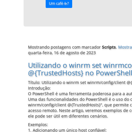
Um café ☕️?
Mostrando postagens com marcador
Scripts
.
Mostra
quarta-feira, 16 de agosto de 2023
Utilizando o winrm set winrmcon
@{TrustedHosts} no PowerShel
Título: Utilizando o winrm set winrm/config/client 
Introdução:
O PowerShell é uma ferramenta poderosa para a au
Uma das funcionalidades do PowerShell é o uso do
winrm/config/client @{TrustedHosts}", que permite c
acesso remoto. Neste artigo, veremos exemplos de 
ele pode ser útil em diferentes cenários.
Exemplos:
1. Adicionando um único host confiável: