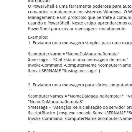
Introdução:
O PowerShell é uma ferramenta poderosa para autom
comandos remotamente em sistemas Windows. O 
Management) é um protocolo que permite a comuni
usando o PowerShell. Neste artigo, aprenderemos 
PowerShell para enviar mensagens remotamente.
Exemplos:
1. Enviando uma mensagem simples para uma máqu
```
$computerName = "NomeDaMaquinaRemota"
$message = "Olá! Esta é uma mensagem de teste."
Invoke-Command -ComputerName $computerName -Sc
$env:USERNAME "$using:message" }
```
2. Enviando uma mensagem para vários computador
```
$computerNames = "NomeDaMaquinaRemota1", "N
"NomeDaMaquinaRemota3"
$message = "Atenção! Reinicialização do servidor pr
$scriptBlock = { msg.exe console $env:USERNAME "$
Invoke-Command -ComputerName $computerNames -S
```