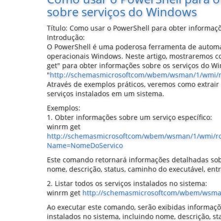
sobre serviços do Windows
Título: Como usar o PowerShell para obter informaç
Introdução:
O PowerShell é uma poderosa ferramenta de autom
operacionais Windows. Neste artigo, mostraremos c
get" para obter informações sobre os serviços do W
"
http://schemasmicrosoftcom/wbem/wsman/1/wmi/r
Através de exemplos práticos, veremos como extrair
serviços instalados em um sistema.
Exemplos:
1. Obter informações sobre um serviço específico:
winrm get
http://schemasmicrosoftcom/wbem/wsman/1/wmi/ro
Name=NomeDoServico
Este comando retornará informações detalhadas sobr
nome, descrição, status, caminho do executável, entr
2. Listar todos os serviços instalados no sistema:
winrm get
http://schemasmicrosoftcom/wbem/wsman
Ao executar este comando, serão exibidas informaçõ
instalados no sistema, incluindo nome, descrição, st