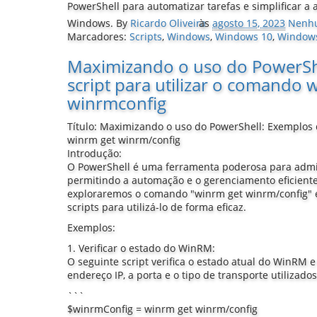
PowerShell para automatizar tarefas e simplificar a
Windows.
By
Ricardo Oliveira
às
agosto 15, 2023
Nenhu
Marcadores:
Scripts
,
Windows
,
Windows 10
,
Window
Maximizando o uso do PowerSh
script para utilizar o comando 
winrmconfig
Título: Maximizando o uso do PowerShell: Exemplos d
winrm get winrm/config
Introdução:
O PowerShell é uma ferramenta poderosa para admi
permitindo a automação e o gerenciamento eficiente 
exploraremos o comando "winrm get winrm/config" 
scripts para utilizá-lo de forma eficaz.
Exemplos:
1. Verificar o estado do WinRM:
O seguinte script verifica o estado atual do WinRM 
endereço IP, a porta e o tipo de transporte utilizados
```
$winrmConfig = winrm get winrm/config