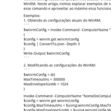
WinRM. Neste artigo, iremos explorar exemplos de sc
esse comando e aproveitar ao máximo essa funciona
Exemplos:
1. Obtendo as configurações atuais do WinRM:
```
$winrmConfig = Invoke-Command -ComputerName "
{
$config = winrm get winrm/config
$config | ConvertTo-Json -Depth 3
}
Write-Output $winrmConfig
```
2. Modificando as configurações do WinRM:
```
$winrmConfig = @{
MaxTimeoutms = 300000
MaxEnvelopeSizekb = 1024
}
Invoke-Command -ComputerName "NomeDoComputado
$config = winrm get winrm/config
$config.MaxTimeoutms = $using:winrmConfig.MaxT
$config.MaxEnvelopeSizekb = $using:winrmConfig.M