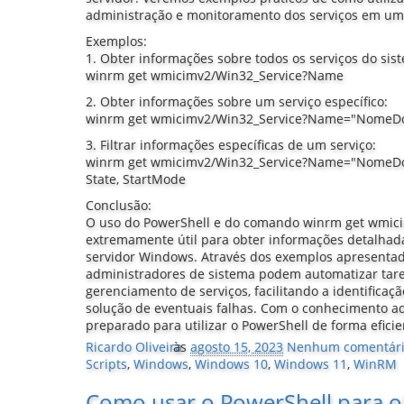
administração e monitoramento dos serviços em u
Exemplos:
1. Obter informações sobre todos os serviços do sis
winrm get wmicimv2/Win32_Service?Name
2. Obter informações sobre um serviço específico:
winrm get wmicimv2/Win32_Service?Name="NomeDo
3. Filtrar informações específicas de um serviço:
winrm get wmicimv2/Win32_Service?Name="NomeDoS
State, StartMode
Conclusão:
O uso do PowerShell e do comando winrm get wmic
extremamente útil para obter informações detalhad
servidor Windows. Através dos exemplos apresentado
administradores de sistema podem automatizar tar
gerenciamento de serviços, facilitando a identificaç
solução de eventuais falhas. Com o conhecimento adq
preparado para utilizar o PowerShell de forma efic
Ricardo Oliveira
às
agosto 15, 2023
Nenhum comentár
Scripts
,
Windows
,
Windows 10
,
Windows 11
,
WinRM
Como usar o PowerShell para o