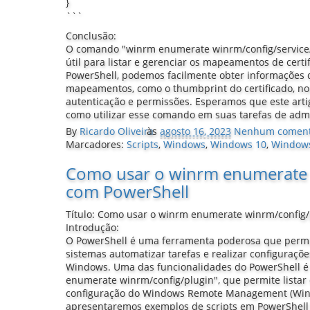
}
```
Conclusão:
O comando "winrm enumerate winrm/config/service
útil para listar e gerenciar os mapeamentos de cert
PowerShell, podemos facilmente obter informações 
mapeamentos, como o thumbprint do certificado, n
autenticação e permissões. Esperamos que este arti
como utilizar esse comando em suas tarefas de adm
By
Ricardo Oliveira
às
agosto 16, 2023
Nenhum coment
Marcadores:
Scripts
,
Windows
,
Windows 10
,
Window
Como usar o winrm enumerate 
com PowerShell
Título: Como usar o winrm enumerate winrm/config
Introdução:
O PowerShell é uma ferramenta poderosa que permi
sistemas automatizar tarefas e realizar configuraç
Windows. Uma das funcionalidades do PowerShell 
enumerate winrm/config/plugin", que permite listar 
configuração do Windows Remote Management (WinR
apresentaremos exemplos de scripts em PowerShell