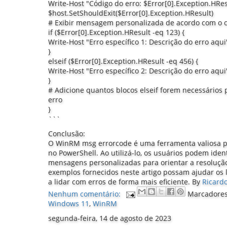
Write-Host "Código do erro: $Error[0].Exception.HRe
$host.SetShouldExit($Error[0].Exception.HResult)
# Exibir mensagem personalizada de acordo com o c
if ($Error[0].Exception.HResult -eq 123) {
Write-Host "Erro específico 1: Descrição do erro aqu
}
elseif ($Error[0].Exception.HResult -eq 456) {
Write-Host "Erro específico 2: Descrição do erro aqu
}
# Adicione quantos blocos elseif forem necessários p
erro
}
```
Conclusão:
O WinRM msg errorcode é uma ferramenta valiosa pa
no PowerShell. Ao utilizá-lo, os usuários podem ident
mensagens personalizadas para orientar a resoluç
exemplos fornecidos neste artigo possam ajudar os l
a lidar com erros de forma mais eficiente.
By
Ricardo
Nenhum comentário:
Marcadore
Windows 11
,
WinRM
segunda-feira, 14 de agosto de 2023