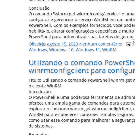
Conclusão:
O comando "winrm get winrm/config/service" é uma 
configurar e gerenciar o serviço WinRM em um amb
PowerShell. Com os exemplos fornecidos, você poderá 
habilitá-lo, alterar configurações específicas e muit
PowerShell para automatizar suas tarefas de geren
Oliveira
às
agosto 15, 2023
Nenhum comentário:
Windows
,
Windows 10
,
Windows 11
,
WinRM
Utilizando o comando PowerShe
winrmconfigclient para configu
Título: Utilizando o comando PowerShell winrm get w
o cliente WinRM
Introdução:
O PowerShell é uma poderosa ferramenta de admini
oferece uma ampla gama de comandos para automatiz
explorar o comando winrm get winrm/config/client, q
WinRM para estabelecer conexões remotas seguras.
como usar esse comando para melhorar a segurança 
de sistemas.
Exemplos: