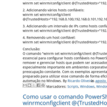
winrm set winrm/config/client @{TrustedHosts="192.
2. Adicionando vários hosts confiáveis:
winrm set winrm/config/client
@{TrustedHosts="192.168.0.100,192.168.0.101,192.16
3. Adicionando um intervalo de IPs como hosts confi
winrm set winrm/config/client @{TrustedHosts="192.
4. Removendo um host confiável:
winrm set winrm/config/client @{TrustedHosts="192.
Conclusão:
O comando "winrm set winrm/config/client @{Trust
essencial para configurar hosts confiáveis no PowerSh
remover e gerenciar hosts que podem ser acessados
especialmente importante em ambientes corporativ
preocupação constante. Com os exemplos apresentad
preparado para utilizar esse comando de forma efici
automação no Windows.
By
Ricardo Oliveira
às
agosto 
Marcadores:
Scripts
,
Windows
,
Windo
Como usar o comando PowerShe
winrmconfigclient @{TrustedHos