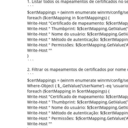
1. Listar todos os mapeamentos de certificados no 
```
$certMappings = (winrm enumerate winrm/config/se
foreach ($certMapping in $certMappings) {
Write-Host "Certificado de mapeamento: $($certMa
Write-Host " Thumbprint: $($certMapping.GetValue('
Write-Host " Nome do usuário: $($certMapping.GetV
Write-Host " Método de autenticação: $($certMappin
Write-Host " Permissões: $($certMapping.GetValue('A
Write-Host ""
}
```
2. Filtrar os mapeamentos de certificados por nome 
```
$certMappings = (winrm enumerate winrm/config/se
Where-Object { $_.GetValue('UserName') -eq 'usuario'
foreach ($certMapping in $certMappings) {
Write-Host "Certificado de mapeamento: $($certMa
Write-Host " Thumbprint: $($certMapping.GetValue('
Write-Host " Nome do usuário: $($certMapping.GetV
Write-Host " Método de autenticação: $($certMappin
Write-Host " Permissões: $($certMapping.GetValue('A
Write-Host ""