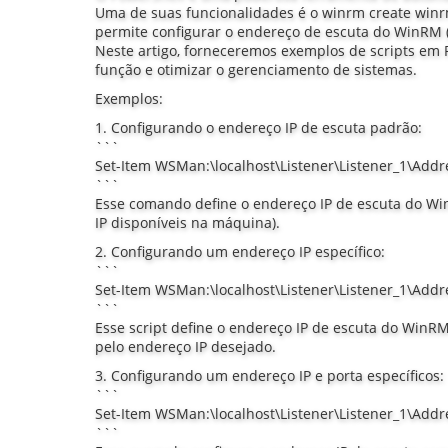
Uma de suas funcionalidades é o winrm create winr
permite configurar o endereço de escuta do WinR
Neste artigo, forneceremos exemplos de scripts em P
função e otimizar o gerenciamento de sistemas.
Exemplos:
1. Configurando o endereço IP de escuta padrão:
```
Set-Item WSMan:\localhost\Listener\Listener_1\Addre
```
Esse comando define o endereço IP de escuta do Wi
IP disponíveis na máquina).
2. Configurando um endereço IP específico:
```
Set-Item WSMan:\localhost\Listener\Listener_1\Addre
```
Esse script define o endereço IP de escuta do WinR
pelo endereço IP desejado.
3. Configurando um endereço IP e porta específicos:
```
Set-Item WSMan:\localhost\Listener\Listener_1\Addr
```