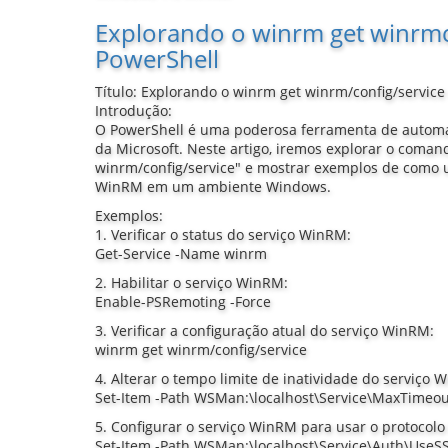
Explorando o winrm get winrmc
PowerShell
Título: Explorando o winrm get winrm/config/servic
Introdução:
O PowerShell é uma poderosa ferramenta de autom
da Microsoft. Neste artigo, iremos explorar o coma
winrm/config/service" e mostrar exemplos de como uti
WinRM em um ambiente Windows.
Exemplos:
1. Verificar o status do serviço WinRM:
Get-Service -Name winrm
2. Habilitar o serviço WinRM:
Enable-PSRemoting -Force
3. Verificar a configuração atual do serviço WinRM:
winrm get winrm/config/service
4. Alterar o tempo limite de inatividade do serviço
Set-Item -Path WSMan:\localhost\Service\MaxTimeo
5. Configurar o serviço WinRM para usar o protocolo
Set-Item -Path WSMan:\localhost\Service\Auth\UseSS