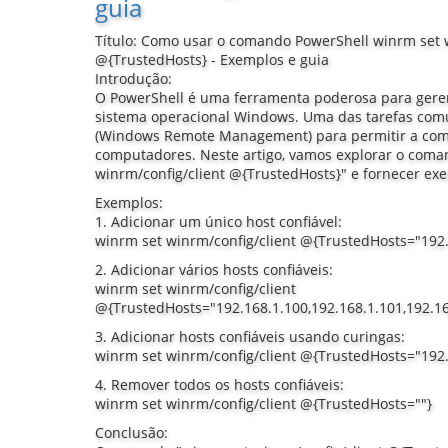
guia
Título: Como usar o comando PowerShell winrm set w
@{TrustedHosts} - Exemplos e guia
Introdução:
O PowerShell é uma ferramenta poderosa para geren
sistema operacional Windows. Uma das tarefas com
(Windows Remote Management) para permitir a com
computadores. Neste artigo, vamos explorar o coma
winrm/config/client @{TrustedHosts}" e fornecer exe
Exemplos:
1. Adicionar um único host confiável:
winrm set winrm/config/client @{TrustedHosts="192.
2. Adicionar vários hosts confiáveis:
winrm set winrm/config/client
@{TrustedHosts="192.168.1.100,192.168.1.101,192.16
3. Adicionar hosts confiáveis usando curingas:
winrm set winrm/config/client @{TrustedHosts="192.
4. Remover todos os hosts confiáveis:
winrm set winrm/config/client @{TrustedHosts=""}
Conclusão: