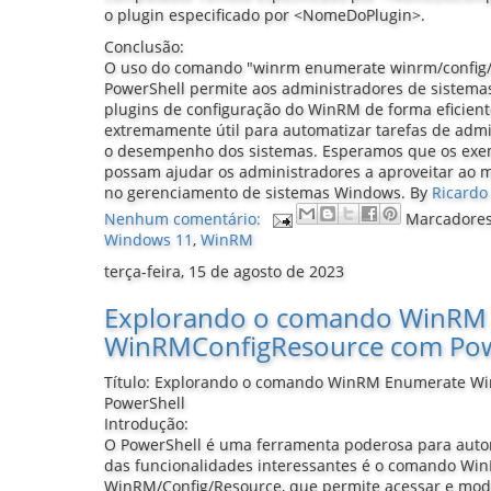
o plugin especificado por <NomeDoPlugin>.
Conclusão:
O uso do comando "winrm enumerate winrm/config/
PowerShell permite aos administradores de sistemas
plugins de configuração do WinRM de forma eficient
extremamente útil para automatizar tarefas de admi
o desempenho dos sistemas. Esperamos que os exem
possam ajudar os administradores a aproveitar ao 
no gerenciamento de sistemas Windows.
By
Ricardo 
Nenhum comentário:
Marcadore
Windows 11
,
WinRM
terça-feira, 15 de agosto de 2023
Explorando o comando WinRM
WinRMConfigResource com Pow
Título: Explorando o comando WinRM Enumerate W
PowerShell
Introdução:
O PowerShell é uma ferramenta poderosa para auto
das funcionalidades interessantes é o comando W
WinRM/Config/Resource, que permite acessar e modif